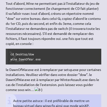
Tout d'abord, Wine ne permettant pas à l'installateur du jeu de
fonctionner correctement (le changement de CD fait planter)
il va falloir ruser. tout d'abord, créons un répertoire nommé
"dow" sur votre bureau. dans celui-là, copiez d'abord le contenu
du 1er CD, puis du second, et enfin du 3eme, comme cela
l'installateur ne demandera pas de switch (il trouvera toute les
ressources nécessaires). S'il est demandé de remplacer des
fichiers, il faut toujours répondre oui. une fois que tout est
copié, en console :
cd Desktop/dow

wine DawnOfWar.exe
le DawnOfWar.exe est à remplacer par setup.exe pour certaines
installations. Veulliez vérifier dans votre dossier "dow". le
DawnOfWar.exe est à remplacer par WinterAssault.exe dans le
cas de l'installation de l'extension. puis laissez vous guider
comme sous win…
Autre petite astuce : il est préférable de mettre un
bureau virtuel dans winecfg ainsi que mode winXP.