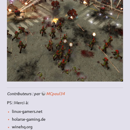
Contributeurs : par
MCpaul34
PS : Merci à:
linux-gamers.net
holarse-gaming.de
winehq.org