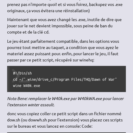
prenez pas n'importe quoi! et si vous foirez, backupez vos .exe
originaux, ça vous évitera une réinstallation)
Maintenant que vous avez changé les .exe, inutile de dire que
jouer sur le net devient impossible, sous peine de ban du
compte et de la clé cd.
Le jeu étant parfaitement compatible, dans les options vous
pourrez tout mettre au taquet, a condition que vous ayez le
materiel assez puissant pour. enfin, pour lancer le jeu, il faut
passer par ce petit script, récupéré sur winehq:
#!/bin/sh

cd ~/".wine/drive_c/Program Files/THQ/Dawn of War"

wine W40k.exe
Nota Bene: remplacer le W40k.exe par W40kWA.exe pour lancer
l'extension winter assault.
donc vous copiez coller ce petit script dans un fichier nommé
dow.sh (ou dowwh.sh pour l'extension) vous placez ces scripts
sur le bureau et vous lancez en console: Code: