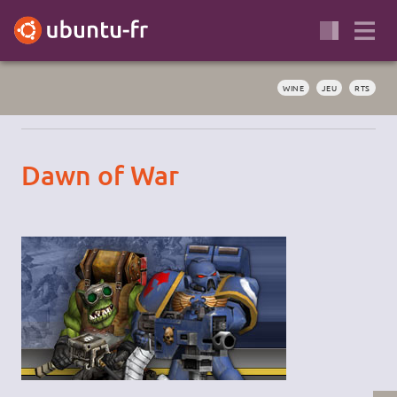
WINE
JEU
RTS
Dawn of War