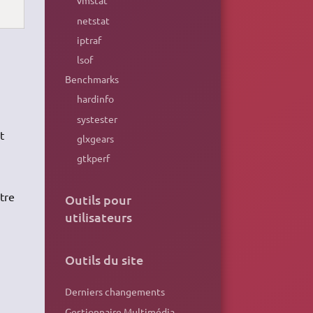
vmstat
netstat
iptraf
lsof
Benchmarks
hardinfo
systester
t
glxgears
gtkperf
tre
Outils pour
utilisateurs
Outils du site
Derniers changements
Gestionnaire Multimédia