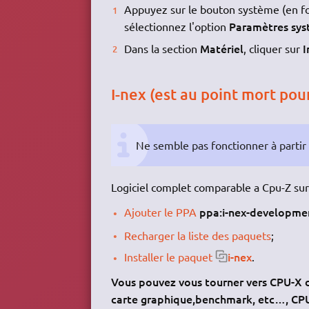
Appuyez sur le bouton système (en fo
Paramètres sy
sélectionnez l'option
Matériel
I
Dans la section
, cliquer sur
I-nex (est au point mort pou
Ne semble pas fonctionner à partir
Logiciel complet comparable a Cpu-Z sur 
ppa:i-nex-developme
Ajouter le PPA
Recharger la liste des paquets
;
i-nex
Installer le paquet
.
Vous pouvez vous tourner vers CPU-X d
carte graphique,benchmark, etc…, CPU