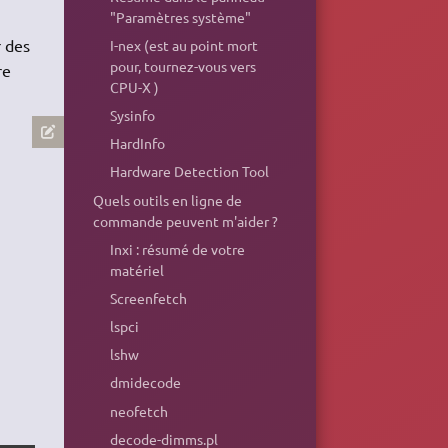
"Paramètres système"
 des
I-nex (est au point mort
pour, tournez-vous vers
re
CPU-X )
Sysinfo
HardInfo
Hardware Detection Tool
Quels outils en ligne de
commande peuvent m'aider ?
Inxi : résumé de votre
matériel
Screenfetch
lspci
lshw
dmidecode
neofetch
decode-dimms.pl