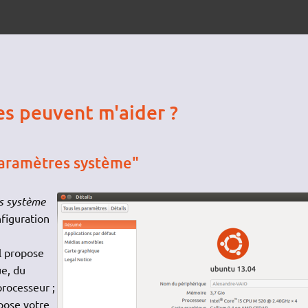
es peuvent m'aider ?
aramètres système"
s système
figuration
l propose
e, du
rocesseur ;
pose votre