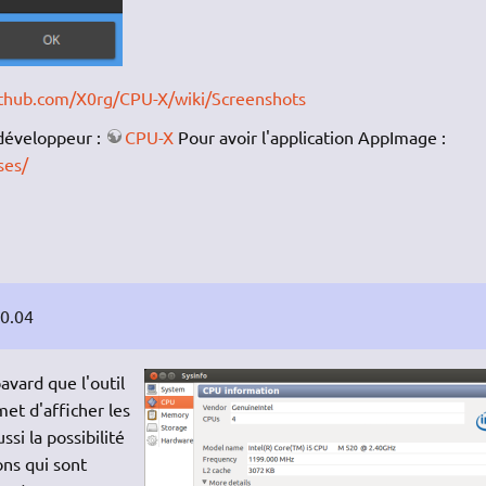
ithub.com/X0rg/CPU-X/wiki/Screenshots
u développeur :
CPU-X
Pour avoir l'application AppImage :
ses/
20.04
vard que l'outil
t d'afficher les
si la possibilité
ons qui sont