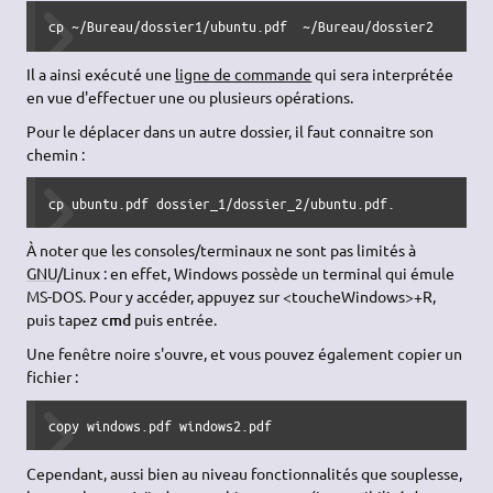
cp ~/Bureau/dossier1/ubuntu.pdf  ~/Bureau/dossier2
Il a ainsi exécuté une
ligne de commande
qui sera interprétée
en vue d'effectuer une ou plusieurs opérations.
Pour le déplacer dans un autre dossier, il faut connaitre son
chemin :
cp ubuntu.pdf dossier_1/dossier_2/ubuntu.pdf.
À noter que les consoles/terminaux ne sont pas limités à
GNU
/Linux : en effet, Windows possède un terminal qui émule
MS-DOS. Pour y accéder, appuyez sur <toucheWindows>+R,
puis tapez
cmd
puis entrée.
Une fenêtre noire s'ouvre, et vous pouvez également copier un
fichier :
copy windows.pdf windows2.pdf
Cependant, aussi bien au niveau fonctionnalités que souplesse,