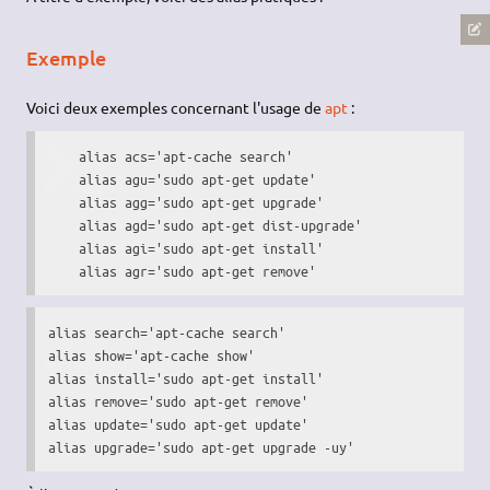
Exemple
Voici deux exemples concernant l'usage de
apt
:
    alias acs='apt-cache search'

    alias agu='sudo apt-get update'

    alias agg='sudo apt-get upgrade'

    alias agd='sudo apt-get dist-upgrade'

    alias agi='sudo apt-get install'

    alias agr='sudo apt-get remove'
alias search='apt-cache search'

alias show='apt-cache show'

alias install='sudo apt-get install'

alias remove='sudo apt-get remove'

alias update='sudo apt-get update'

alias upgrade='sudo apt-get upgrade -uy'