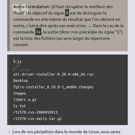
Autre formulation
: (il faut récupérer le meilleur des
deux). Un objectif du signe
est de distinguer la
$
commande en elle-même du résultat que l'on obtient en
sortie, c'est-à-dire après son exécution. → Dans le cas de la
commande
, la sortie (donc non précédée du signe "$")
ls
est la liste des fichiers (au sens large) du répertoire
courant.
$ ls

ati-driver-installer-8.20.8-x86_64.run

Desktop

fglrx-installer_8.20.8-1_amd64.changes

Images

libdri.a.gz

ls.txt

rt2570-cvs-2006010913

rt2570-cvs-daily.tar.gz
Lors de vos péripéties dans le monde de Linux, vous serez