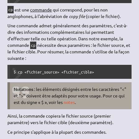
est une
commande
qui correspond, pour les non
cp
anglophones, à l'abréviation de
copy file
(copier le fichier).
Une commande admet généralement des paramètres, c'est-à-
dire des informations complémentaires lui permettant
d'effectuer telle ou telle opération. Dans notre exemple, la
commande
nécessite deux paramètres : le fichier source, et
cp
le fichier cible. Pour résumer, la commande s'utilise de la façon
suivante :
$ cp <fichier_source> <fichier_cible>
Notations
: les éléments désignés entre les caractères "<"
et ">" doivent être adaptés pour votre usage. Pour ce qui
est du signe « $ », voir les
notes
.
Ainsi, la commande copiera le fichier source (premier
paramètre) vers le fichier cible (deuxième paramètre).
Ce principe s'applique à la plupart des commandes.