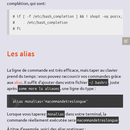
complétion, qui sont:
# if [ -f /etc/bash_completion ] && ! shopt -oq posix; the
#    . /etc/bash_completion

# fi
Les alias
La ligne de commande est très efficace, mais taper au clavier
prend du temps : vous pouvez raccourcir vos commandes grâce
aux
alias
. Il suffit d'ajouter dans votre fichier
, juste
~/.bashrc
après
, une ligne du type :
some more ls aliases
alias monalias='macommandetreslongue'
Lorsque vous taperez
dans votre terminal, la
monalias
commande réellement exécutée sera
.
macommandetreslongue
À titre d'exemple, voici des alias pratiques :