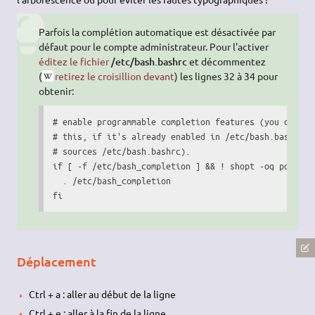
Parfois la complétion automatique est désactivée par
défaut pour le compte administrateur. Pour l'activer
éditez le fichier
/etc/bash.bashrc
et décommentez
(
retirez le croisillion devant
) les lignes 32 à 34 pour
obtenir:
# enable programmable completion features (you don't n
# this, if it's already enabled in /etc/bash.bashrc an
# sources /etc/bash.bashrc).

if [ -f /etc/bash_completion ] && ! shopt -oq posix; t
  . /etc/bash_completion

fi
Déplacement
Ctrl + a : aller au début de la ligne
Ctrl + e : aller à la fin de la ligne