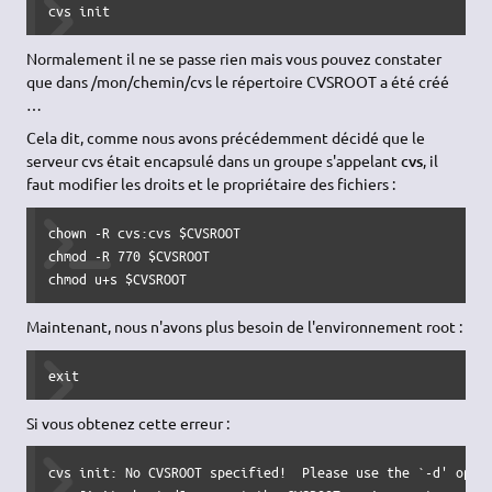
cvs init
Normalement il ne se passe rien mais vous pouvez constater
que dans /mon/chemin/cvs le répertoire CVSROOT a été créé
…
Cela dit, comme nous avons précédemment décidé que le
serveur cvs était encapsulé dans un groupe s'appelant
cvs
, il
faut modifier les droits et le propriétaire des fichiers :
chown -R cvs:cvs $CVSROOT

chmod -R 770 $CVSROOT

chmod u+s $CVSROOT
Maintenant, nous n'avons plus besoin de l'environnement root :
exit
Si vous obtenez cette erreur :
cvs init: No CVSROOT specified!  Please use the `-d' optio