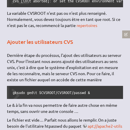
cvs [init aborted]: or set the CVSROOT environment variab
La variable CVSROOT n'est pas ou n'est plus renseigné.
Normalement, vous devez toujours être en tant que root. Si ce
n'est pas le cas, recommencé la partie
repertoires
Ajouter les utilisateurs CVS
Dernière étape du procéssus, l'ajout des utilisateurs au serveur
CVS. Pour l'instant nous avons ajouté des utilisateurs au sens
unix, c'est à dire que le système d'exploitation est en mesure
de les reconnaître, mais le serveur CVS non. Pour ce faire, il
existe un fichier auquel on accède de cette manière
gksudo gedit $CVSROOT/CVSROOT/passwd &
Le & à la fin va nous permettre de faire autre chose en même
temps, sans ouvrir une autre console …
Le fichier est vide… Parfait nous allons le remplir. On a juste
besoin de l'utilitaire htpasswd du paquet
apt://apache2-utils