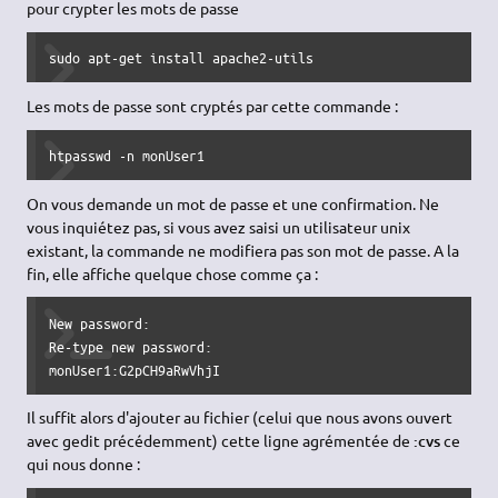
pour crypter les mots de passe
sudo apt-get install apache2-utils
Les mots de passe sont cryptés par cette commande :
htpasswd -n monUser1
On vous demande un mot de passe et une confirmation. Ne
vous inquiétez pas, si vous avez saisi un utilisateur unix
existant, la commande ne modifiera pas son mot de passe. A la
fin, elle affiche quelque chose comme ça :
New password:

Re-type new password:

monUser1:G2pCH9aRwVhjI
Il suffit alors d'ajouter au fichier (celui que nous avons ouvert
avec gedit précédemment) cette ligne agrémentée de
:cvs
ce
qui nous donne :