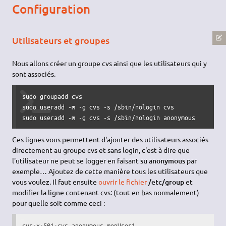
Configuration
Utilisateurs et groupes
Nous allons créer un groupe cvs ainsi que les utilisateurs qui y
sont associés.
sudo groupadd cvs

sudo useradd -m -g cvs -s /sbin/nologin cvs

sudo useradd -m -g cvs -s /sbin/nologin anonymous
Ces lignes vous permettent d'ajouter des utilisateurs associés
directement au groupe cvs et sans login, c'est à dire que
l'utilisateur ne peut se logger en faisant
su anonymous
par
exemple… Ajoutez de cette manière tous les utilisateurs que
vous voulez. Il faut ensuite
ouvrir le fichier
/etc/group
et
modifier la ligne contenant cvs: (tout en bas normalement)
pour quelle soit comme ceci :
cvs:x:501:cvs,anonymous,monUser1,...