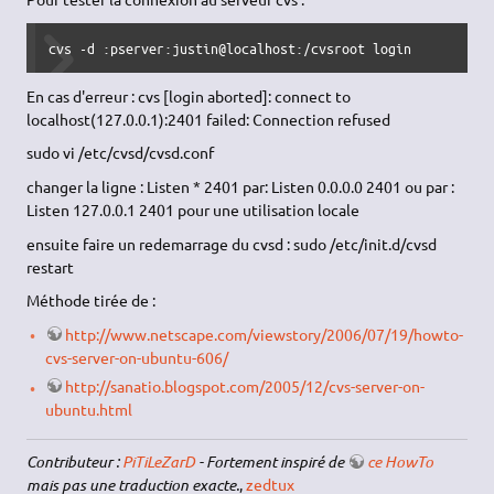
cvs -d :pserver:justin@localhost:/cvsroot login
En cas d'erreur : cvs [login aborted]: connect to
localhost(127.0.0.1):2401 failed: Connection refused
sudo vi /etc/cvsd/cvsd.conf
changer la ligne : Listen * 2401 par: Listen 0.0.0.0 2401 ou par :
Listen 127.0.0.1 2401 pour une utilisation locale
ensuite faire un redemarrage du cvsd : sudo /etc/init.d/cvsd
restart
Méthode tirée de :
http://www.netscape.com/viewstory/2006/07/19/howto-
cvs-server-on-ubuntu-606/
http://sanatio.blogspot.com/2005/12/cvs-server-on-
ubuntu.html
Contributeur :
PiTiLeZarD
- Fortement inspiré de
ce HowTo
mais pas une traduction exacte.
,
zedtux