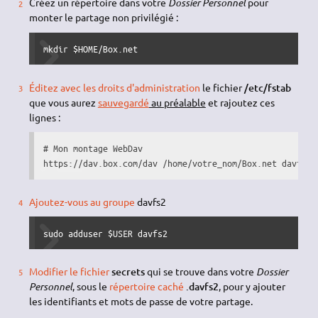
Créez un répertoire dans votre
Dossier Personnel
pour
monter le partage non privilégié :
mkdir $HOME/Box.net
Éditez avec les droits d'administration
le fichier
/etc/fstab
que vous aurez
sauvegardé
au préalable
et rajoutez ces
lignes :
# Mon montage WebDav

https://dav.box.com/dav /home/votre_nom/Box.net davfs r
Ajoutez-vous au groupe
davfs2
sudo adduser $USER davfs2
Modifier le fichier
secrets
qui se trouve dans votre
Dossier
Personnel
, sous le
répertoire caché
.davfs2
, pour y ajouter
les identifiants et mots de passe de votre partage.