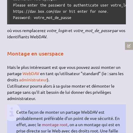
Please enter the password to authenticate user votre_login
https://dav.box.com/dav or hit enter for none.

Password: votre_mot_de_passe
où vous remplacerez
votre_login
et
votre_mot_de_passe
par vos
identifiants WebDAV.
Montage en userspace
Mais le plus intéressant est que vous pouvez aussi monter un
partage
WebDAV
en tant qu'utilisateur "standard" (ie : sans les
droits
administrateur
).
L'utilisateur pourra alors à sa guise monter et démonter le
partage sans qu'il ait besoin de lui donner des privilèges
administrateur.
Cette façon de monter un partage WebDAV est
probablement préférable d'un point de vue sécurité. En
effet, avec le
montage root
, on a un montage qui est en
prise directe sur le Web avec des droits root. Une faille