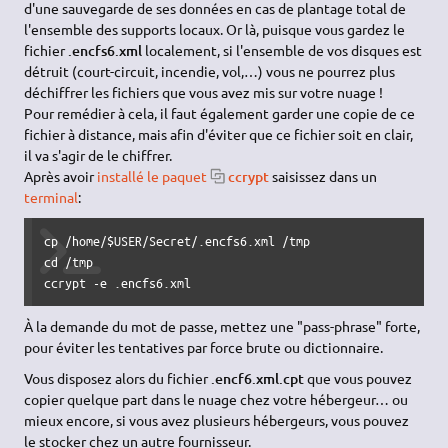
d'une sauvegarde de ses données en cas de plantage total de
l'ensemble des supports locaux. Or là, puisque vous gardez le
fichier
.encfs6.xml
localement, si l'ensemble de vos disques est
détruit (court-circuit, incendie, vol,…) vous ne pourrez plus
déchiffrer les fichiers que vous avez mis sur votre nuage !
Pour remédier à cela, il faut également garder une copie de ce
fichier à distance, mais afin d'éviter que ce fichier soit en clair,
il va s'agir de le chiffrer.
Après avoir
installé le paquet
ccrypt
saisissez dans un
terminal
:
cp /home/$USER/Secret/.encfs6.xml /tmp

cd /tmp

ccrypt -e .encfs6.xml
À la demande du mot de passe, mettez une "pass-phrase" forte,
pour éviter les tentatives par force brute ou dictionnaire.
Vous disposez alors du fichier
.encf6.xml.cpt
que vous pouvez
copier quelque part dans le nuage chez votre hébergeur… ou
mieux encore, si vous avez plusieurs hébergeurs, vous pouvez
le stocker chez un autre fournisseur.