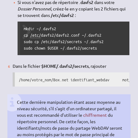
Si vous n'avez pas de répertoire
.davfs2
dans votre
Dossier Personnel
, créez-le en y copiant les 2 fichiers qui
se trouvent dans
/etc/davfs2
:
mkdir ~/.davfs2

cp /etc/davfs2/davfs2.conf ~/.davfs2

sudo cp /etc/davfs2/secrets ~/.davfs2

sudo chown $USER ~/.davfs2/secrets
Dans le fichier
$HOME/.davfs2/secrets
, rajouter
/home/votre_nom/Box.net
Cette dernière manipulation étant assez moyenne au
niveau sécurité, s'il s'agit d'un ordinateur partagé, il
vous est recommandé d'utiliser le
chiffrement
du
répertoire personnel. De cette façon, les
identifiants/mots de passe du partage WebDAV seront
au moins protégés par le mot de passe principal de