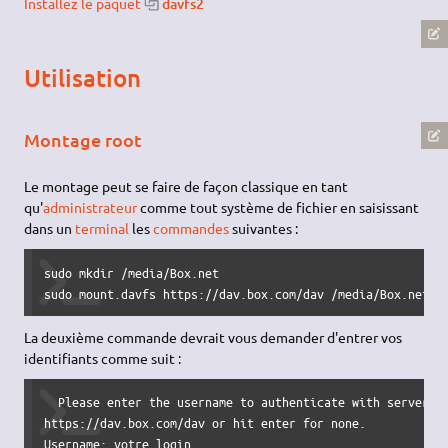
Installez le paquet
davfs2
Utilisation
Montage root
Le montage peut se faire de façon classique en tant
qu'
administrateur
comme tout système de fichier en saisissant
dans un
terminal
les
commandes
suivantes :
sudo mkdir /media/Box.net

sudo mount.davfs https://dav.box.com/dav /media/Box.net
La deuxième commande devrait vous demander d'entrer vos
identifiants comme suit :
  Please enter the username to authenticate with server

https://dav.box.com/dav or hit enter for none.

Username: votre_login
