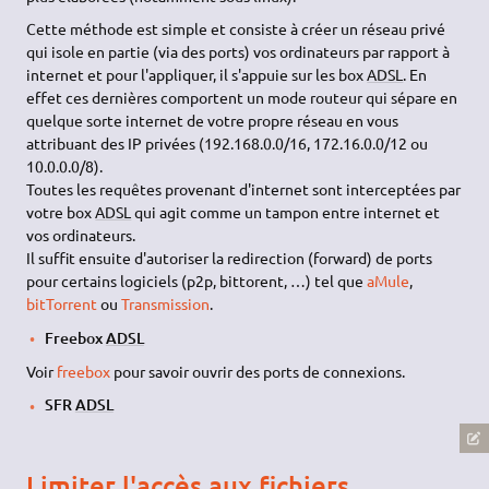
Cette méthode est simple et consiste à créer un réseau privé
qui isole en partie (via des ports) vos ordinateurs par rapport à
internet et pour l'appliquer, il s'appuie sur les box
ADSL
. En
effet ces dernières comportent un mode routeur qui sépare en
quelque sorte internet de votre propre réseau en vous
attribuant des IP privées (192.168.0.0/16, 172.16.0.0/12 ou
10.0.0.0/8).
Toutes les requêtes provenant d'internet sont interceptées par
votre box
ADSL
qui agit comme un tampon entre internet et
vos ordinateurs.
Il suffit ensuite d'autoriser la redirection (forward) de ports
pour certains logiciels (p2p, bittorent, …) tel que
aMule
,
bitTorrent
ou
Transmission
.
Freebox
ADSL
Voir
freebox
pour savoir ouvrir des ports de connexions.
SFR
ADSL
Limiter l'accès aux fichiers