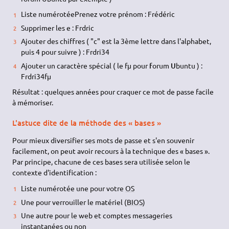
Liste numérotéePrenez votre prénom : Frédéric
Supprimer les e : Frdric
Ajouter des chiffres ( "c" est la 3ème lettre dans l'alphabet,
puis 4 pour suivre ) : Frdri34
Ajouter un caractère spécial ( le fµ pour
f
orum
U
buntu ) :
Frdri34fµ
Résultat : quelques années pour craquer ce mot de passe facile
à mémoriser.
L'astuce dite de la méthode des « bases »
Pour mieux diversifier ses mots de passe et s'en souvenir
facilement, on peut avoir recours à la technique des « bases ».
Par principe, chacune de ces bases sera utilisée selon le
contexte d'identification :
Liste numérotée une pour votre
OS
Une pour verrouiller le matériel (
BIOS
)
Une autre pour le web et comptes messageries
instantanées ou non