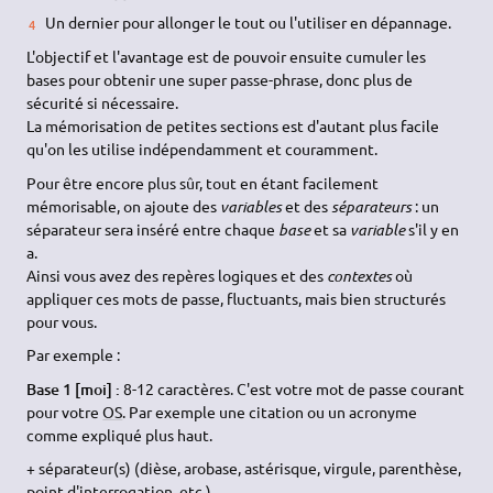
Un dernier pour allonger le tout ou l'utiliser en dépannage.
L'objectif et l'avantage est de pouvoir ensuite cumuler les
bases pour obtenir une super passe-phrase, donc plus de
sécurité si nécessaire.
La mémorisation de petites sections est d'autant plus facile
qu'on les utilise indépendamment et couramment.
Pour être encore plus sûr, tout en étant facilement
mémorisable, on ajoute des
variables
et des
séparateurs
: un
séparateur sera inséré entre chaque
base
et sa
variable
s'il y en
a.
Ainsi vous avez des repères logiques et des
contextes
où
appliquer ces mots de passe, fluctuants, mais bien structurés
pour vous.
Par exemple :
Base 1 [moi] :
8-12 caractères. C'est votre mot de passe courant
pour votre
OS
. Par exemple une citation ou un acronyme
comme expliqué plus haut.
+ séparateur(s) (dièse, arobase, astérisque, virgule, parenthèse,
point d'interrogation, etc.)