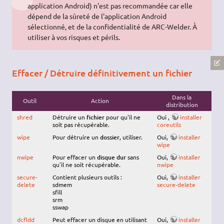
application Android) n'est pas recommandée car elle
dépend de la sûreté de l'application Android
sélectionné, et de la confidentialité de ARC-Welder. À
utiliser à vos risques et périls.
Effacer / Détruire définitivement un fichier
Dans la
Outil
Action
distribution
shred
Détruire un
fichier
pour qu'il ne
Oui ,
installer
soit pas récupérable.
coreutils
wipe
Pour détruire un
dossier
, utiliser.
Oui,
installer
wipe
nwipe
Pour effacer un
disque dur
sans
Oui,
installer
qu'il ne soit récupérable.
nwipe
secure-
Contient plusieurs outils :
Oui,
installer
delete
sdmem
secure-delete
sfill
srm
sswap
dcfldd
Peut effacer un disque en utilisant
Oui,
installer