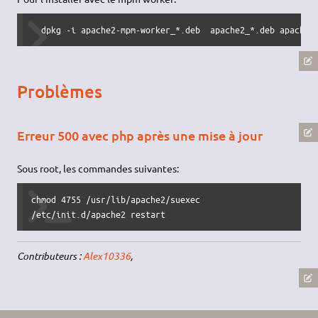
  dpkg -i apache2-mpm-worker_*.deb  apache2_*.deb apache2
Problèmes
Erreur 500 avec php après une mise à jour
Sous root, les commandes suivantes:
chmod 4755 /usr/lib/apache2/suexec

/etc/init.d/apache2 restart
Contributeurs :
Alex10336
,