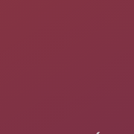
apt-get build-dep apache2
Modification
Changement de répertoire:
cd /usr/src/apache2-2.2.8
Édition du fichier debian/rules
nano debian/rules
Trouvez (avec Ctrl+W)
–with-suexec-docroot=/var/www
Remplacer par ce que vous voulez, ex:
–with-suexec-docroot=/home
Changement de la version d'apache