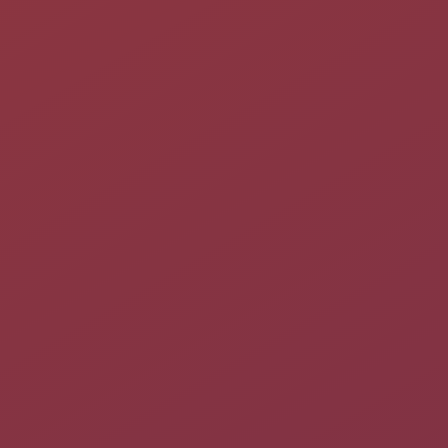
/usr/lib/apache2/suexec -V

 -D AP_DOC_ROOT="/home"

 -D AP_GID_MIN=100

 -D AP_HTTPD_USER="www-data"

 -D AP_LOG_EXEC="/var/log/apache2/suexec.log"

 -D AP_SAFE_PATH="/usr/local/bin:/usr/bin:/bin"

 -D AP_UID_MIN=100

 -D AP_USERDIR_SUFFIX="www"
Compilation
Pré-requis
Installez les paquets suivants
.
apt-get install fakeroot build-essential devscripts

apt-get source apache2
