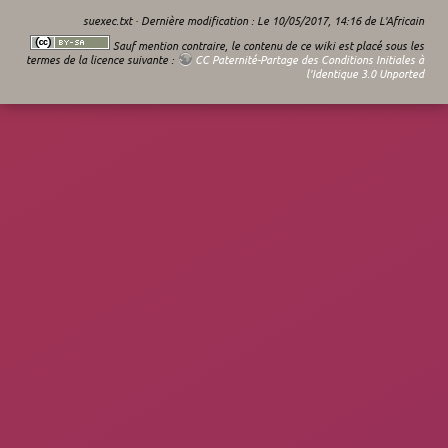
suexec.txt
· Dernière modification : Le 10/05/2017, 14:16 de
L'Africain
Sauf mention contraire, le contenu de ce wiki est placé sous les
termes de la licence suivante :
CC Paternité-Partage des Conditions Initiales à
l'Identique 3.0 Unported