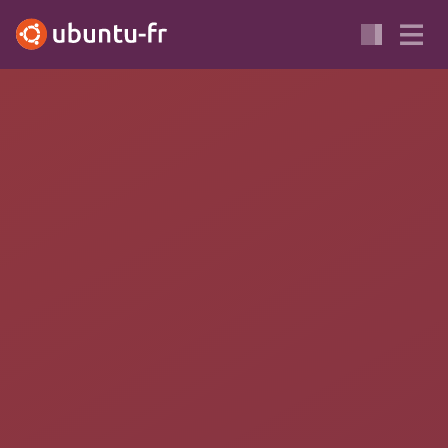
SERVEUR
SÉCURITÉ
APACHE
BROUILLON
Re-configuration de Suexec
Comment redéfinir "rapidement" la configuration
"AP_DOC_ROOT=/var/www" de suexec.
Pour ceux qui ont leurs site dans un autre dossier que celui par
défaut /var/www (ex:
/home/
/www
)
<user>
Et qui ont certaines erreurs de ce genre dans leurs logs:
suexec policy violation: see suexec log for more details
command not in docroot (/home/user/cgi-bin/php-cgi)
Testé sur Ubuntu
Hardy
LTS en mode serveur.