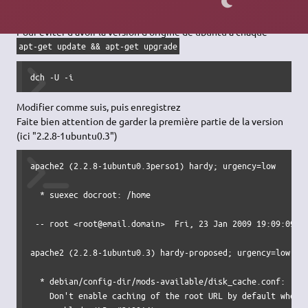
Pour éviter d'avoir la version d'origine de ubuntu a chaque
apt-get update && apt-get upgrade
dch -U -i 
Modifier comme suis, puis enregistrez
Faite bien attention de garder la première partie de la version
(ici "2.2.8-1ubuntu0.3")
apache2 (2.2.8-1ubuntu0.3perso1) hardy; urgency=low

  * suexec docroot: /home

 -- root <root@email.domain>  Fri, 23 Jan 2009 19:09:09 +0
apache2 (2.2.8-1ubuntu0.3) hardy-proposed; urgency=low

  * debian/config-dir/mods-available/disk_cache.conf:

    Don't enable caching of the root URL by default when d