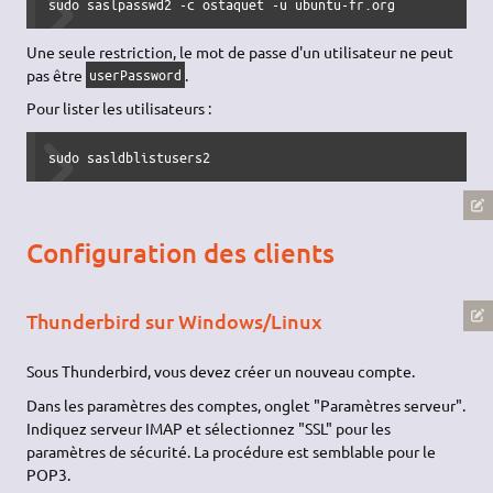
sudo saslpasswd2 -c ostaquet -u ubuntu-fr.org
Une seule restriction, le mot de passe d'un utilisateur ne peut
pas être
.
userPassword
Pour lister les utilisateurs :
sudo sasldblistusers2
Configuration des clients
Thunderbird sur Windows/Linux
Sous Thunderbird, vous devez créer un nouveau compte.
Dans les paramètres des comptes, onglet "Paramètres serveur".
Indiquez serveur IMAP et sélectionnez "SSL" pour les
paramètres de sécurité. La procédure est semblable pour le
POP3.