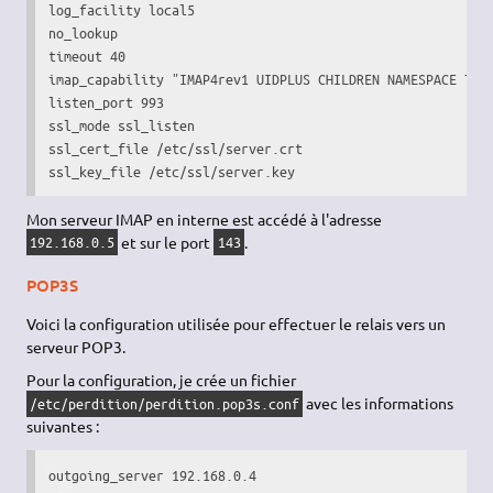
log_facility local5

no_lookup

timeout 40

imap_capability "IMAP4rev1 UIDPLUS CHILDREN NAMESPACE THRE
listen_port 993

ssl_mode ssl_listen

ssl_cert_file /etc/ssl/server.crt

ssl_key_file /etc/ssl/server.key
Mon serveur IMAP en interne est accédé à l'adresse
et sur le port
.
192.168.0.5
143
POP3S
Voici la configuration utilisée pour effectuer le relais vers un
serveur POP3.
Pour la configuration, je crée un fichier
avec les informations
/etc/perdition/perdition.pop3s.conf
suivantes :
outgoing_server 192.168.0.4
