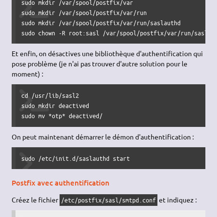
sudo mkdir /var/spool/postfix/var

sudo mkdir /var/spool/postfix/var/run

sudo mkdir /var/spool/postfix/var/run/saslauthd

sudo chown -R root:sasl /var/spool/postfix/var/run/saslau
Et enfin, on désactives une bibliothèque d'authentification qui
pose problème (je n'ai pas trouver d'autre solution pour le
moment) :
cd /usr/lib/sasl2

sudo mkdir deactived

sudo mv *otp* deactived/
On peut maintenant démarrer le démon d'authentification :
sudo /etc/init.d/saslauthd start
Postfix avec authentification
Créez le fichier
et indiquez :
/etc/postfix/sasl/smtpd.conf