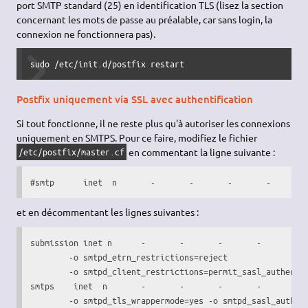
port SMTP standard (25) en identification
TLS
(lisez la section
concernant les mots de passe au préalable, car sans login, la
connexion ne fonctionnera pas).
sudo /etc/init.d/postfix restart
Postfix uniquement via SSL avec authentification
Si tout fonctionne, il ne reste plus qu'à autoriser les connexions
uniquement en SMTPS. Pour ce faire, modifiez le fichier
en commentant la ligne suivante :
/etc/postfix/master.cf
#smtp      inet  n       -       -       -       -       
et en décommentant les lignes suivantes :
submission inet n      -       -       -       -       smt
        -o smtpd_etrn_restrictions=reject

        -o smtpd_client_restrictions=permit_sasl_authentic
smtps    inet  n       -       -       -       -       smt
        -o smtpd_tls_wrappermode=yes -o smtpd_sasl_auth_e