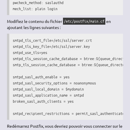
pwcheck_method: saslauthd

mech_list: plain login
Modifiez le contenu du fichier
en
/etc/postfix/main.cf
ajoutant les lignes suivantes :
smtpd_tls_cert_file=/etc/ssl/server.crt

smtpd_tls_key_file=/etc/ssl/server.key

smtpd_use_tls=yes

smtpd_tls_session_cache_database = btree:${queue_directory
smtp_tls_session_cache_database = btree:${queue_directory}
smtpd_sasl_auth_enable = yes

smtpd_sasl_security_options = noanonymous

smtpd_sasl_local_domain = $mydomain

smtpd_sasl_application_name = smtpd

broken_sasl_auth_clients = yes

smtpd_recipient_restrictions = permit_sasl_authenticated,
Redémarrez Postfix, vous devriez pouvoir vous connecter sur le