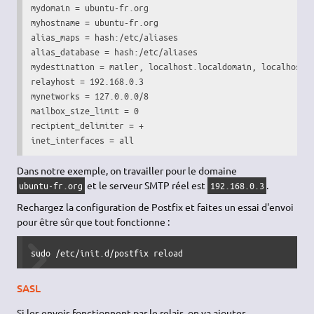
mydomain = ubuntu-fr.org

myhostname = ubuntu-fr.org

alias_maps = hash:/etc/aliases

alias_database = hash:/etc/aliases

mydestination = mailer, localhost.localdomain, localhost

relayhost = 192.168.0.3

mynetworks = 127.0.0.0/8

mailbox_size_limit = 0

recipient_delimiter = +

inet_interfaces = all
Dans notre exemple, on travailler pour le domaine
et le serveur SMTP réel est
.
ubuntu-fr.org
192.168.0.3
Rechargez la configuration de Postfix et faites un essai d'envoi
pour être sûr que tout fonctionne :
sudo /etc/init.d/postfix reload
SASL
Si les envois fonctionnent par le relais, on va ajouter