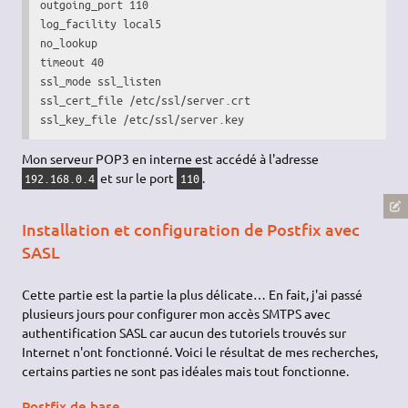
outgoing_port 110

log_facility local5

no_lookup

timeout 40

ssl_mode ssl_listen

ssl_cert_file /etc/ssl/server.crt

ssl_key_file /etc/ssl/server.key
Mon serveur POP3 en interne est accédé à l'adresse
et sur le port
.
192.168.0.4
110
Installation et configuration de Postfix avec
SASL
Cette partie est la partie la plus délicate… En fait, j'ai passé
plusieurs jours pour configurer mon accès SMTPS avec
authentification SASL car aucun des tutoriels trouvés sur
Internet n'ont fonctionné. Voici le résultat de mes recherches,
certains parties ne sont pas idéales mais tout fonctionne.
Postfix de base