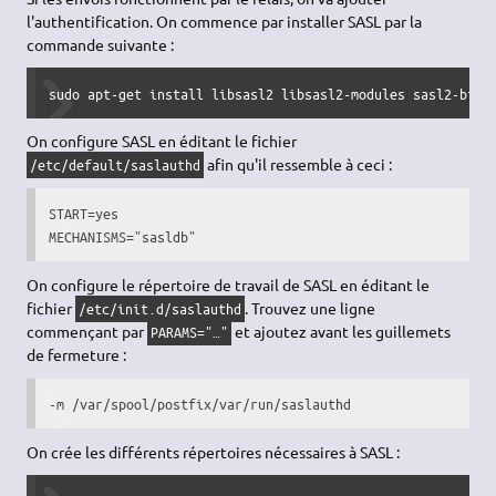
l'authentification. On commence par installer SASL par la
commande suivante :
sudo apt-get install libsasl2 libsasl2-modules sasl2-bin
On configure SASL en éditant le fichier
afin qu'il ressemble à ceci :
/etc/default/saslauthd
START=yes

MECHANISMS="sasldb"
On configure le répertoire de travail de SASL en éditant le
fichier
. Trouvez une ligne
/etc/init.d/saslauthd
commençant par
et ajoutez avant les guillemets
PARAMS="…"
de fermeture :
-m /var/spool/postfix/var/run/saslauthd
On crée les différents répertoires nécessaires à SASL :