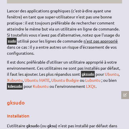
Lancer des applications graphiques (c'est-à-dire ayant une
fenêtre) en tant que super-utilisateur n'est pas une bonne
pratique : il est toujours préférable de rechercher comment
atteindre le même but via un utilitaire en ligne de commande.
Si toutefois vous n'avez pas d'alternative, notez que l'usage du
utilisé pour les lignes de commande
n'est pas approprié
sudo
dans ce cas : il y a entre autres un risque d'écrasement de vos
configurations.
Il est donc préférable d'utiliser un utilitaire approprié à votre
environnement. Ces utilitaires ne sont pas installés par défaut,
il faut les ajouter. Les plus répandus sont
pour
Ubuntu
,
gksudo
Xubuntu
,
Ubuntu MATE
,
Ubuntu Budgie
ou
Lubuntu
; ou bien
pour
Kubuntu
ou l'environnement
LXQt
.
kdesudo
gksudo
Installation
L'utilitaire
gksudo
(ou
gksu
) n'est pas installé par défaut dans