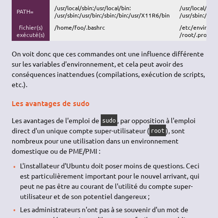
/usr/local/sbin:/usr/local/bin:
/usr/local/sbin
PATH=
/usr/sbin:/usr/bin:/sbin:/bin:/usr/X11R6/bin
/usr/sbin:/usr
fichier(s)
/home/foo/.bashrc
/etc/environme
exécuté(s)
/root/.profile
On voit donc que ces commandes ont une influence différente
sur les variables d'environnement, et cela peut avoir des
conséquences inattendues (compilations, exécution de scripts,
etc.).
Les avantages de sudo
Les avantages de l'emploi de
, par opposition à l'emploi
sudo
direct d'un unique compte super-utilisateur (
), sont
root
nombreux pour une utilisation dans un environnement
domestique ou de PME/PMI :
L'installateur d'Ubuntu doit poser moins de questions. Ceci
est particulièrement important pour le nouvel arrivant, qui
peut ne pas être au courant de l'utilité du compte super-
utilisateur et de son potentiel dangereux ;
Les administrateurs n'ont pas à se souvenir d'un mot de