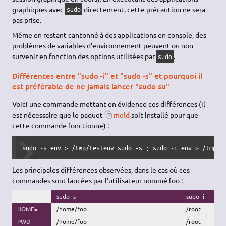
graphiques avec
directement, cette précaution ne sera
sudo
pas prise.
Même en restant cantonné à des applications en console, des
problèmes de variables d'environnement peuvent ou non
survenir en fonction des options utilisées par
.
sudo
Différences entre "sudo -i" et "sudo -s" et pourquoi il
est préférable de ne jamais lancer "sudo su"
Voici une commande mettant en évidence ces différences (il
est nécessaire que le paquet
meld
soit installé pour que
cette commande fonctionne) :
sudo
-s
env
>
/
tmp
/
testenv_sudo_-s ; 
sudo
-i
env
>
/
tmp
/
t
Les principales différences observées, dans le cas où ces
commandes sont lancées par l'utilisateur nommé foo :
sudo -s
sudo -i
HOME=
/home/foo
/root
PWD=
/home/foo
/root