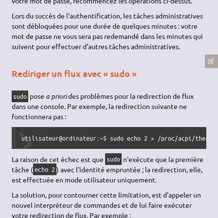
votre mot de passe, recommencez les opérations ci-dessus.
Lors du succès de l'authentification, les tâches administratives
sont débloquées pour une durée de quelques minutes : votre
mot de passe ne vous sera pas redemandé dans les minutes qui
suivent pour effectuer d'autres tâches administratives.
Rediriger un flux avec « sudo »
pose
a priori
des problèmes pour la redirection de flux
sudo
dans une console. Par exemple, la redirection suivante ne
fonctionnera pas :
utilisateur@ordinateur:~$ 
sudo
echo
2
>
/
proc
/
acpi
/
therma
La raison de cet échec est que
n'exécute que la première
sudo
tâche (
) avec l'identité empruntée ; la redirection, elle,
echo 2
est effectuée en mode utilisateur uniquement.
La solution, pour contourner cette limitation, est d'appeler un
nouvel interpréteur de commandes et de lui faire exécuter
votre redirection de flux. Par exemple :