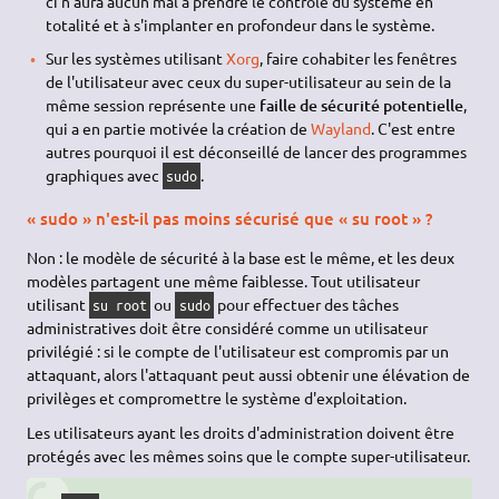
ci n'aura aucun mal à prendre le contrôle du système en
totalité et à s'implanter en profondeur dans le système.
Sur les systèmes utilisant
Xorg
, faire cohabiter les fenêtres
de l'utilisateur avec ceux du super-utilisateur au sein de la
même session représente une
faille de sécurité potentielle
,
qui a en partie motivée la création de
Wayland
. C'est entre
autres pourquoi il est déconseillé de lancer des programmes
graphiques avec
.
sudo
« sudo » n'est-il pas moins sécurisé que « su root » ?
Non : le modèle de sécurité à la base est le même, et les deux
modèles partagent une même faiblesse. Tout utilisateur
utilisant
ou
pour effectuer des tâches
su root
sudo
administratives doit être considéré comme un utilisateur
privilégié : si le compte de l'utilisateur est compromis par un
attaquant, alors l'attaquant peut aussi obtenir une élévation de
privilèges et compromettre le système d'exploitation.
Les utilisateurs ayant les droits d'administration doivent être
protégés avec les mêmes soins que le compte super-utilisateur.