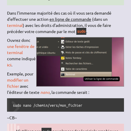
Dans l'immense majorité des cas où il vous sera demandé
d'effectuer une action
en ligne de commande
(dans un
terminal
) avec les droits d'administration, il vous de faire
précéder votre commande par le mot
.
sudo
Ouvrez donc
une fenêtre de
terminal
comme indiqué
ici
.
Exemple, pour
modifier un
fichier
avec
l'éditeur de texte
nano
, la commande serait :
sudo nano /chemin/vers/mon_fichier
~CB~