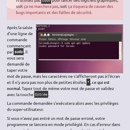
N'utilisez pas
pour lancer des logiciels graphiques,
sudo
soit
ça ne marchera pas
, soit
ça risquera de causer des
bugs importants et des failles de sécurité
.
Après la saisie
d'une ligne de
commande
commençant
par
, il
sudo
vous sera
demandé de
taper votre
mot de passe, mais les caractères ne s'afficheront pas à l'écran
et il n'y aura pas non plus de petites étoiles
,
ce qui est
*
normal
. Tapez tout de même votre mot de passe et validez
avec la touche
.
Entrée
La commande demandée s'exécutera alors avec les privilèges
du super-utilisateur.
Si vous n'avez pas entré un mot de passe erroné, votre
programme se lancera en mode privilégié. En cas d'erreur dans