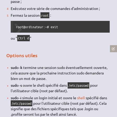
passe ;
Exécutez votre série de commandes d'administration ;
Fermez la session
:
root
root@ordinateur:~# 
exit
ou "
"
Ctrl d
Options utiles
sudo -k
termine une session sudo éventuellement ouverte,
cela assure que la prochaine instruction sudo demandera
bien un mot de passe.
sudo -s
ouvre le shell spécifié dans
pour
/etc/passwd
l'utilisateur cible (root par défaut).
sudo -i
simule un login initial et ouvre le
shell
spécifié dans
pour l'utilisateur cible (root par défaut). Cela
/etc/passwd
signifie que des fichiers spécifiques tels que .login ou
.profile seront lus par le shell ainsi lancé.