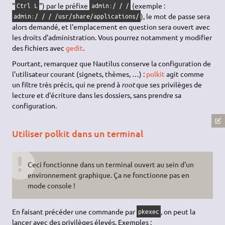
"
") par le préfixe
(exemple :
Ctrl L
admin:/
/
/
), le mot de passe sera
admin:/
/
/
/usr/share/applications/
alors demandé, et l'emplacement en question sera ouvert avec
les droits d'administration. Vous pourrez notamment y modifier
des fichiers avec
gedit
.
Pourtant, remarquez que Nautilus conserve la configuration de
l'utilisateur courant (signets, thèmes, …) :
polkit
agit comme
un filtre très précis, qui ne prend à
root
que ses privilèges de
lecture et d'écriture dans les dossiers, sans prendre sa
configuration.
Utiliser polkit dans un terminal
Ceci fonctionne dans un terminal ouvert au sein d'un
environnement graphique. Ça ne fonctionne pas en
mode console !
En faisant précéder une commande par
, on peut la
pkexec
lancer avec des privilèges élevés. Exemples :