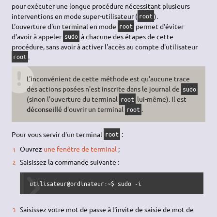
pour exécuter une longue procédure nécessitant plusieurs
interventions en mode super-utilisateur (
).
root
L'ouverture d'un terminal en mode
permet d'éviter
root
d'avoir à appeler
à chacune des étapes de cette
sudo
procédure, sans avoir à activer l'accès au compte d'utilisateur
.
root
L'inconvénient de cette méthode est qu'aucune trace
des actions posées n'est inscrite dans le journal de
sudo
(sinon l'ouverture du terminal
lui-même). Il est
root
déconseillé
d'ouvrir un terminal
.
root
Pour vous servir d'un terminal
:
root
Ouvrez
une fenêtre de terminal
;
Saisissez la commande suivante :
utilisateur@ordinateur:~$ 
sudo
-i
Saisissez votre mot de passe à l'invite de saisie de mot de