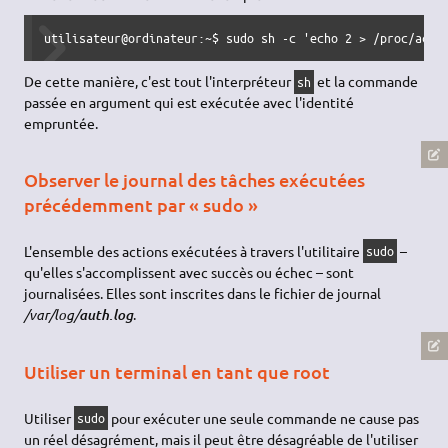
utilisateur@ordinateur:~$ 
sudo
sh
-c
'echo 2 > /proc/acpi
De cette manière, c'est tout l'interpréteur
et la commande
sh
passée en argument qui est exécutée avec l'identité
empruntée.
Observer le journal des tâches exécutées
précédemment par « sudo »
L'ensemble des actions exécutées à travers l'utilitaire
–
sudo
qu'elles s'accomplissent avec succès ou échec – sont
journalisées. Elles sont inscrites dans le fichier de journal
/var/log/
.
auth.log
Utiliser un terminal en tant que root
Utiliser
pour exécuter une seule commande ne cause pas
sudo
un réel désagrément, mais il peut être désagréable de l'utiliser