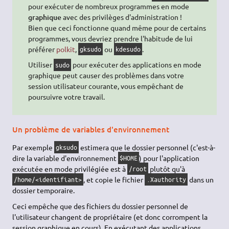
pour exécuter de nombreux programmes en mode
graphique
avec des privilèges d'administration !
Bien que ceci fonctionne quand même pour de certains
programmes, vous devriez prendre l'habitude de lui
préférer
polkit
,
ou
.
gksudo
kdesudo
Utiliser
pour exécuter des applications en mode
sudo
graphique peut causer des problèmes dans votre
session utilisateur courante, vous empêchant de
poursuivre votre travail.
Un problème de variables d'environnement
Par exemple
estimera que le dossier personnel (c'est-à-
gksudo
dire la variable d'environnement
) pour l'application
$HOME
exécutée en mode privilégiée est à
plutôt qu'à
/root
, et copie le fichier
dans un
/home/<identifiant>
.Xauthority
dossier temporaire.
Ceci empêche que des fichiers du dossier personnel de
l'utilisateur changent de propriétaire (et donc corrompent la
session graphique en cours). En exécutant des applications