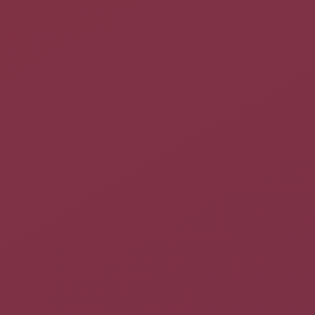
Configuration des sources de synchronisation
Il y a 3 fichiers à configurer (contacts, calendrier, tâches). Pour
connaître, les éléments disponibles dans évolution tapez dans
une console :
syncevolution
Par défaut il s'agit de « Personnel ».
Première synchro
Pour lancer votre première synchronisation lancez la
commande :
syncevolution <votre_serveur_de_synchronisation>
Sauvegarde d'Evolution
Il est quelquefois utile de sauvegarder tous les paramètres