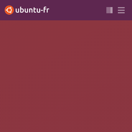
XENIAL
TRUSTY
COURRIEL
COURRIELLEUR
MUA
Courrier électronique :
Gnome Evolution
Gnome Evolution
est un logiciel de groupe de travail
(groupware), ou client de messagerie (courrielleur) facile à
utiliser. Il fut à l'origine développé par
Ximian
puis plus tard
par
Novell
suite au rachat de Ximian par celui-ci, Gnome
Evolution fait maintenant parti du projet
Gnome
et se nomme
Gnome Evolution. Pendant longtemps, il fut le client de
courriel par défaut d'Ubuntu, jusqu'à ce que
Thunderbird