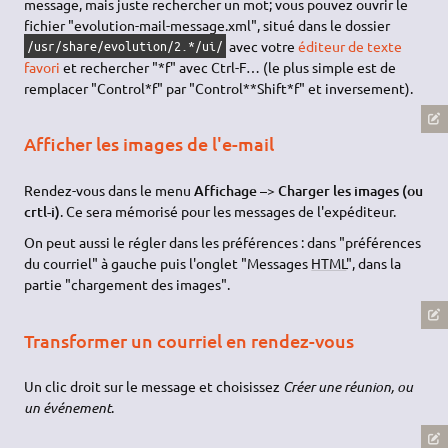
message, mais juste rechercher un mot; vous pouvez ouvrir le
fichier "evolution-mail-message.xml", situé dans le dossier
avec votre
éditeur de texte
/usr/share/evolution/2.*/ui/
favori
et rechercher "*f" avec Ctrl-F… (le plus simple est de
remplacer "Control*f" par "Control**Shift*f" et inversement).
Afficher les images de l'e-mail
Rendez-vous dans le menu
Affichage –> Charger les images (ou
crtl-i)
. Ce sera mémorisé pour les messages de l'expéditeur.
On peut aussi le régler dans les préférences : dans "préférences
du courriel" à gauche puis l'onglet "Messages
HTML
", dans la
partie "chargement des images".
Transformer un courriel en rendez-vous
Un clic droit sur le message et choisissez
Créer une réunion, ou
un événement
.