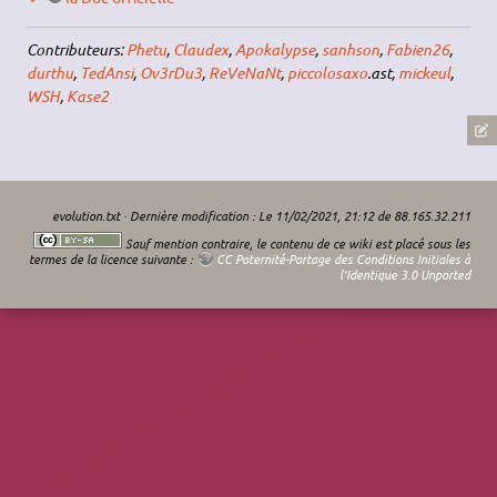
Contributeurs:
Phetu
,
Claudex
,
Apokalypse
,
sanhson
,
Fabien26
,
durthu
,
TedAnsi
,
Ov3rDu3
,
ReVeNaNt
,
piccolosaxo
.ast,
mickeul
,
WSH
,
Kase2
evolution.txt
· Dernière modification : Le 11/02/2021, 21:12 de
88.165.32.211
Sauf mention contraire, le contenu de ce wiki est placé sous les
termes de la licence suivante :
CC Paternité-Partage des Conditions Initiales à
l'Identique 3.0 Unported