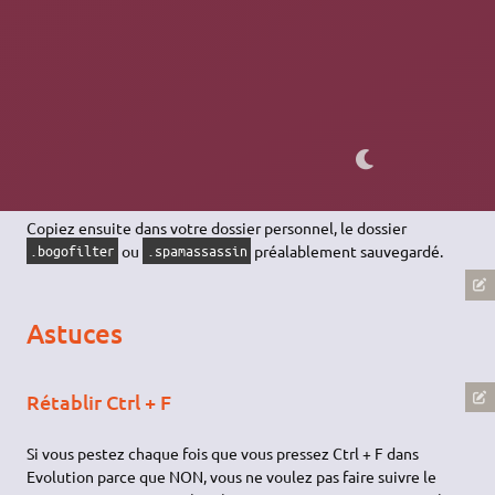
paramètres du filtre anti-spam si vous ne voulez pas devoir
refaire tout l'apprentissage, il suffit de sauvegarder le dossier
ou
dans votre
Dossier Personnel
.bogofilter
.spamassassin
("Ctrl + H" pour faire apparaître les
fichiers cachés
).
Pour restaurer vos paramètres utilisez la commande
Fichier →
ou lors d'une nouvelle
Restaurer les données d'Evolution
installation, lors de la première ouverture indiquez lui le fichier
.
Evolution-backup.tar.gz
Copiez ensuite dans votre dossier personnel, le dossier
ou
préalablement sauvegardé.
.bogofilter
.spamassassin
Astuces
Rétablir Ctrl + F
Si vous pestez chaque fois que vous pressez Ctrl + F dans
Evolution parce que NON, vous ne voulez pas faire suivre le