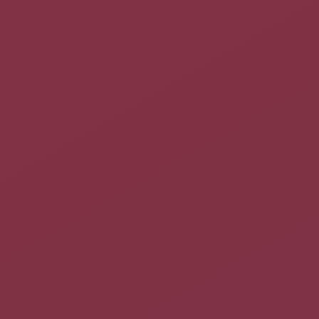
Par rapport à la synchronisation avec Google Calendar, il
est possible de créer directement un calendrier de type
"Google", ce qui donne un accès en lecture
et en écriture
sur votre Google Calendar. On évite ainsi de devoir créer
un compte (payant) sur un serveur externe comme
scheduleworld simplement pour synchroniser Google
Cal et Evolution.
Installation
Installez le paquet
syncevolution
.
Configuration du client
S'ils n'existent pas, créez les dossiers suivants dans votre
home
(« ~/.sync4j » et « ~/.sync4J/evolution ») :
mkdir -p .sync4j/evolution

cd .sync4j/evolution