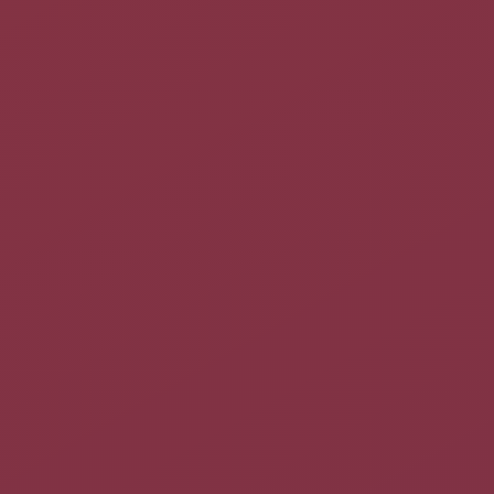
Agrégateur de fils de syndication
Voir la
page dédiée
.
Chiffrement des courriels avec GPG
Le chiffrement permet d'avoir l'assurance que le courriel ne
sera pas lu par une autre personne que celle à qui elle est
destinée. fd
Voir la page :
evolution gpg
Syncevolution
La partie qui suit nécessite quelques clarifications.
SyncEvolution
synchronise les contacts, calendriers et les
tâches d'Evolution par SyncML.
Vous pouvez utiliser un serveur externe comme
.
http://www.memotoo.com/