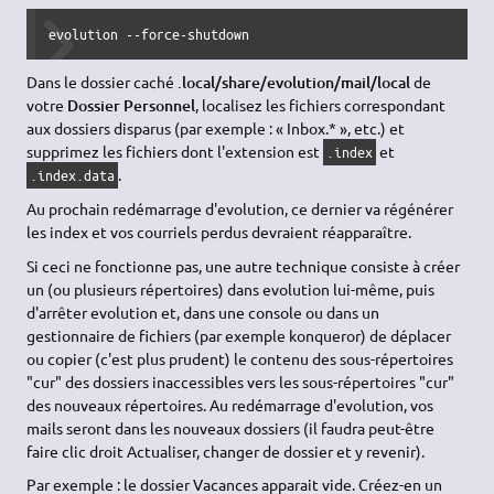
evolution --force-shutdown
Dans le dossier caché
.local/share/evolution/mail/local
de
votre
Dossier Personnel
, localisez les fichiers correspondant
aux dossiers disparus (par exemple : « Inbox.* », etc.) et
supprimez les fichiers dont l'extension est
et
.index
.
.index.data
Au prochain redémarrage d'evolution, ce dernier va régénérer
les index et vos courriels perdus devraient réapparaître.
Si ceci ne fonctionne pas, une autre technique consiste à créer
un (ou plusieurs répertoires) dans evolution lui-même, puis
d'arrêter evolution et, dans une console ou dans un
gestionnaire de fichiers (par exemple konqueror) de déplacer
ou copier (c'est plus prudent) le contenu des sous-répertoires
"cur" des dossiers inaccessibles vers les sous-répertoires "cur"
des nouveaux répertoires. Au redémarrage d'evolution, vos
mails seront dans les nouveaux dossiers (il faudra peut-être
faire clic droit Actualiser, changer de dossier et y revenir).
Par exemple : le dossier Vacances apparait vide. Créez-en un