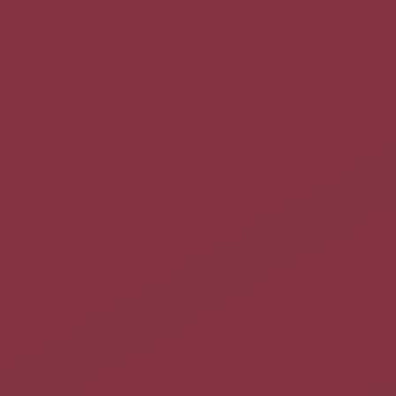
Une fois les fichiers en UTF-8, il n'y a plus qu'à ouvrir Evolution
puis :
Fichier → Importer …
Suivant → Importer un seul fichier → Sélectionnez votre
fichier → Le répertoire destination → Importer
Si vous obtenez un nombre conséquent de fichiers
mbox (lié à la création de dossiers et de sous dossiers),
la procédure d'importation peut être longue et
fastidieuse. Pour accélérer le processus, vous pouvez
glisser et déposer le fichier mbox sur le dossier
Evolution de votre choix (dossier prédéfini ou créé par
vos soins). L'import commence dès que vous lâchez la
souris !
Activer l'Antipourriel
Voir la
page dédiée
.