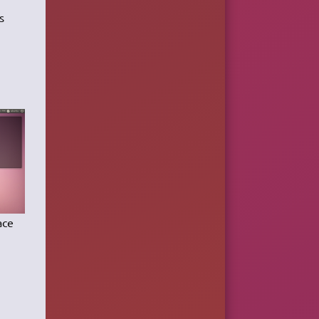
s
ace