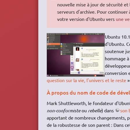
nouvelle mise à jour de sécurité et
serveurs d'archive. Pour continuer 
votre version d'Ubuntu vers
une ve
Ubuntu 10.
d'Ubuntu. Ce
soutenue jus
hommage à l
développeur
conversion e
question sur la vie, l'univers et le reste
»
À propos du nom de code de dév
Mark Shuttleworth, le fondateur d'Ubun
non-conformiste
ou
rebelle
) dans
son b
apportant de nombreux changements, plu
de la robustesse de son parent : Dans ce