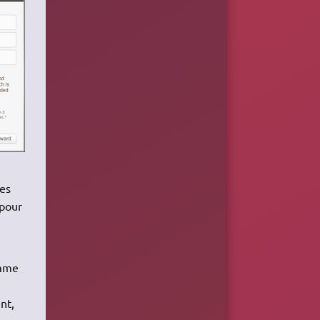
des
 pour
omme
nt,