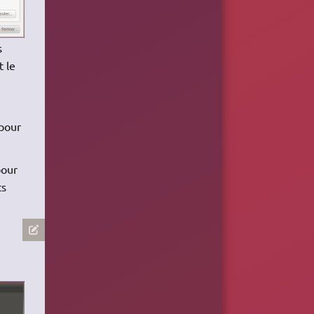
s
t le
 pour
pour
ts