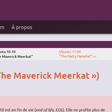
um
À propos
ntu 10.10
Ubuntu 11.04
"The Natty Narwhal" >>
e Maverick Meerkat"
The Maverick Meerkat »)
0 est en fin de vie (
end of life
,
EOL
). Elle ne profite plus de