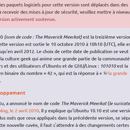
 les paquets logiciels pour cette version sont déplacés dans des
à recevoir des mises à jour de sécurité, veuillez mettre à niveau
rsion activement soutenue
.
10
(nom de code : The Maverick Meerkat)
est la treizième versio
tte version est sortie le 10 octobre 2010 à 10h10 (UTC), elle e
qu'en avril 2012. Le choix de cette date de publication se veut
a culture geek qui anime une grande partie de la communauté
s et des utilisateurs d'Ubuntu et de
GNU
/Linux :
101010
est la
n binaire du nombre « 42 », qui est la réponse à «
la grande
.
eloppement
tu, a annoncé le nom de code
The Maverick Meerkat
(
le suricate
log, le 2 avril 2010
. Il y explique qu'Ubuntu 10.10 est une vers
s osés que ceux appliqués dans la précédente version, se sép
tte nouvelle cuvée, il faut s'attendre à des changements certes