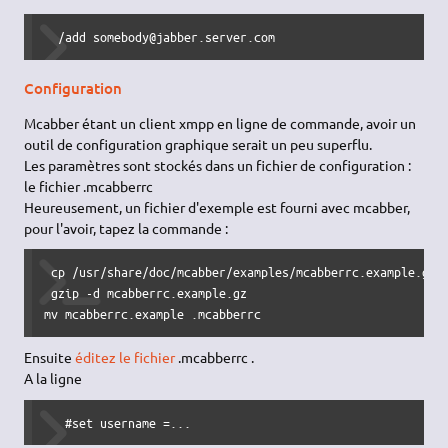
  /add somebody@jabber.server.com
Configuration
Mcabber étant un client xmpp en ligne de commande, avoir un
outil de configuration graphique serait un peu superflu.
Les paramètres sont stockés dans un fichier de configuration :
le fichier .mcabberrc
Heureusement, un fichier d'exemple est fourni avec mcabber,
pour l'avoir, tapez la commande :
 cp /usr/share/doc/mcabber/examples/mcabberrc.example.gz ~
 gzip -d mcabberrc.example.gz  

mv mcabberrc.example .mcabberrc
Ensuite
éditez le fichier
.mcabberrc .
A la ligne
   #set username =...