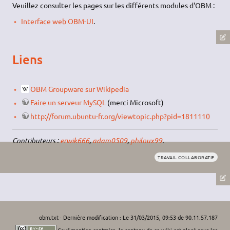
Veuillez consulter les pages sur les différents modules d'OBM :
Interface web OBM-UI
.
Liens
OBM Groupware sur Wikipedia
Faire un serveur MySQL
(merci Microsoft)
http://forum.ubuntu-fr.org/viewtopic.php?pid=1811110
Contributeurs :
erwik666
,
adam0509
,
philoux99
.
TRAVAIL COLLABORATIF
obm.txt
· Dernière modification : Le 31/03/2015, 09:53 de
90.11.57.187
Sauf mention contraire, le contenu de ce wiki est placé sous les