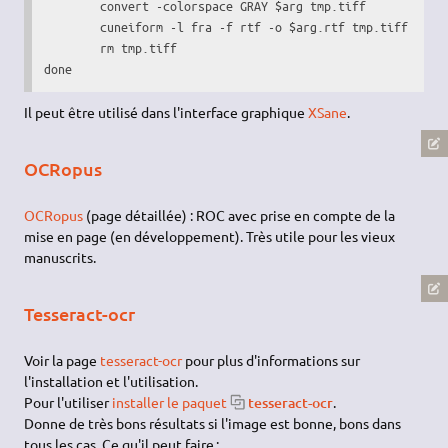
	convert 
-colorspace
 GRAY 
$arg
 tmp.tiff

	cuneiform 
-l
 fra 
-f
 rtf 
-o
$arg
.rtf tmp.tiff

rm
done
Il peut être utilisé dans l'interface graphique
XSane
.
OCRopus
OCRopus
(page détaillée) : ROC avec prise en compte de la
mise en page (en développement). Très utile pour les vieux
manuscrits.
Tesseract-ocr
Voir la page
tesseract-ocr
pour plus d'informations sur
l'installation et l'utilisation.
Pour l'utiliser
installer le paquet
tesseract-ocr
.
Donne de très bons résultats si l'image est bonne, bons dans
tous les cas. Ce qu'il peut faire :