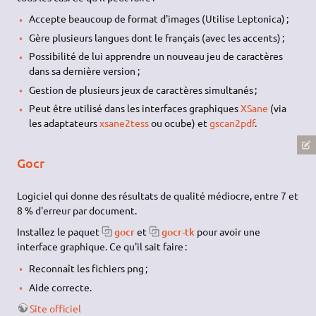
Accepte beaucoup de format d'images (Utilise Leptonica) ;
Gère plusieurs langues dont le français (avec les accents) ;
Possibilité de lui apprendre un nouveau jeu de caractères
dans sa dernière version ;
Gestion de plusieurs jeux de caractères simultanés ;
Peut être utilisé dans les interfaces graphiques
XSane
(via
les adaptateurs
xsane2tess
ou ocube) et
gscan2pdf
.
Gocr
Logiciel qui donne des résultats de qualité médiocre, entre 7 et
8 % d'erreur par document.
Installez le paquet
gocr
et
gocr-tk
pour avoir une
interface graphique. Ce qu'il sait faire :
Reconnaît les fichiers png ;
Aide correcte.
Site officiel