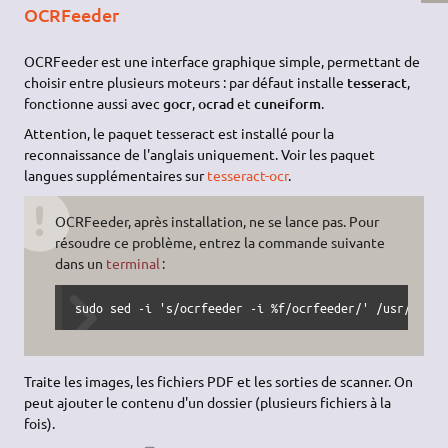
OCRFeeder
OCRFeeder est une interface graphique simple, permettant de
choisir entre plusieurs moteurs : par défaut installe
tesseract
,
fonctionne aussi avec
gocr
,
ocrad
et
cuneiform
.
Attention, le paquet tesseract est installé pour la
reconnaissance de l'anglais uniquement. Voir les paquet
langues supplémentaires sur
tesseract-ocr
.
OCRFeeder, après installation, ne se lance pas. Pour
résoudre ce problème, entrez la commande suivante
dans un
terminal
:
sudo
sed
-i
's/ocrfeeder -i %f/ocrfeeder/'
/
usr
/
share
Traite les images, les fichiers PDF et les sorties de scanner. On
peut ajouter le contenu d'un dossier (plusieurs fichiers à la
fois).