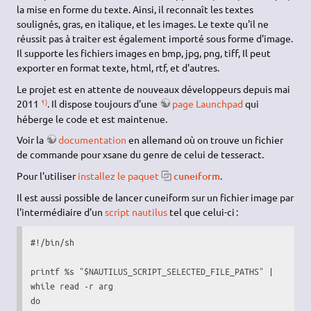
la mise en forme du texte. Ainsi, il reconnaît les textes
soulignés, gras, en italique, et les images. Le texte qu'il ne
réussit pas à traiter est également importé sous forme d'image.
Il supporte les fichiers images en bmp, jpg, png, tiff, Il peut
exporter en format texte, html, rtf, et d'autres.
Le projet est en attente de nouveaux développeurs depuis mai
1)
2011
. Il dispose toujours d'une
page Launchpad
qui
héberge le code et est maintenue.
Voir la
documentation
en allemand où on trouve un fichier
de commande pour xsane du genre de celui de tesseract.
Pour l'utiliser
installez le paquet
cuneiform
.
Il est aussi possible de lancer cuneiform sur un fichier image par
l'intermédiaire d'un
script nautilus
tel que celui-ci :
#!/bin/sh
printf
%
s 
"
$NAUTILUS_SCRIPT_SELECTED_FILE_PATHS
"
|
while
read
-r
do