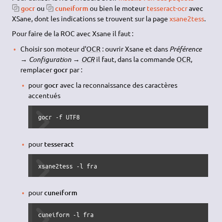
gocr
ou
cuneiform
ou bien le moteur
tesseract-ocr
avec
XSane, dont les indications se trouvent sur la page
xsane2tess
.
Pour faire de la ROC avec Xsane il faut :
Choisir son moteur d'
OCR
: ouvrir Xsane et dans
Préférence
→ Configuration →
OCR
il faut, dans la commande
OCR
,
remplacer
gocr
par :
pour
gocr
avec la reconnaissance des caractères
accentués
gocr -f UTF8
pour
tesseract
xsane2tess -l fra
pour
cuneiform
cuneiform -l fra