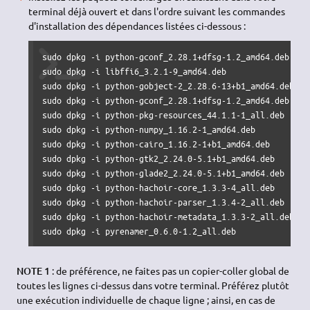
terminal déjà ouvert et dans l'ordre suivant les commandes
d'installation des dépendances listées ci-dessous :
sudo dpkg -i python-gconf_2.28.1+dfsg-1.2_amd64.deb

sudo dpkg -i libffi6_3.2.1-9_amd64.deb

sudo dpkg -i python-gobject-2_2.28.6-13+b1_amd64.deb

sudo dpkg -i python-gconf_2.28.1+dfsg-1.2_amd64.deb

sudo dpkg -i python-pkg-resources_44.1.1-1_all.deb

sudo dpkg -i python-numpy_1.16.2-1_amd64.deb

sudo dpkg -i python-cairo_1.16.2-1+b1_amd64.deb

sudo dpkg -i python-gtk2_2.24.0-5.1+b1_amd64.deb

sudo dpkg -i python-glade2_2.24.0-5.1+b1_amd64.deb

sudo dpkg -i python-hachoir-core_1.3.3-4_all.deb

sudo dpkg -i python-hachoir-parser_1.3.4-2_all.deb

sudo dpkg -i python-hachoir-metadata_1.3.3-2_all.deb

sudo dpkg -i pyrenamer_0.6.0-1.2_all.deb
NOTE 1
: de préférence, ne faites pas un copier-coller global de
toutes les lignes ci-dessus dans votre terminal. Préférez plutôt
une exécution individuelle de chaque ligne ; ainsi, en cas de