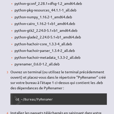
python-gconf_2.28.1+dfsg-1.2_amd64.deb
python-pkg-resources_44.1.1-1_all.deb
python-numpy_1.16.2-1_amd64.deb
python-cairo_1.16.2-1+b1_amd64.deb
python-gtk2_2.24.0-5.1+b1_amd64.deb
python-glade2_2.24.0-5.1+b1_amd64.deb
python-hachoir-core_1.3.3-4_all.deb
python-hachoir-parser_1.3.4-2_all.deb
python-hachoir-metadata_1.3.3-2_all.deb
pyrenamer_0.6.0-1.2_all.deb
Ouvrez un terminal (ou utilisez le terminal précédemment
ouvert) et placez-vous dans le répertoire "PyRenamer" créé
sur votre bureau à l'étape 1 ci-dessus qui contient les .deb
des dépendances de PyRenamer :
cd ~/Bureau/PyRenamer
Installez les paquets téléchargés en saisissant dans votre