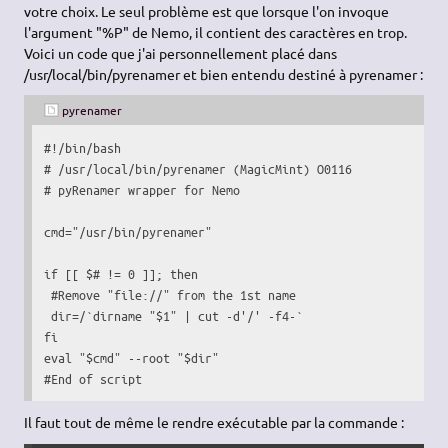
votre choix. Le seul problème est que lorsque l'on invoque
l'argument "%P" de Nemo, il contient des caractères en trop.
Voici un code que j'ai personnellement placé dans
/usr/local/bin/pyrenamer et bien entendu destiné à pyrenamer :
pyrenamer
#!/bin/bash
# /usr/local/bin/pyrenamer (MagicMint) O0116
# pyRenamer wrapper for Nemo
cmd
=
"/usr/bin/pyrenamer"
if
[
[
$#
!
= 
0
]
]
; 
then
#Remove "file://" from the 1st name
dir
=
/`
dirname
"$1"
|
cut
-d
'/'
 -f4-
`
fi
eval
"
$cmd
"
--root
"
$dir
"
#End of script
Il faut tout de même le rendre exécutable par la commande :