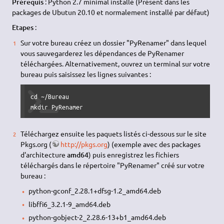
Prérequis
: Python 2.7 minimal installé (Présent dans les
packages de Ubutun 20.10 et normalement installé par défaut)
Etapes
:
Sur votre bureau créez un dossier "PyRenamer" dans lequel
vous sauvegarderez les dépendances de PyRenamer
téléchargées. Alternativement, ouvrez un terminal sur votre
bureau puis saisissez les lignes suivantes :
cd ~/Bureau

mkdir PyRenamer
Téléchargez ensuite les paquets listés ci-dessous sur le site
Pkgs.org (
http://pkgs.org
) (exemple avec des packages
d'architecture
amd64
) puis enregistrez les fichiers
téléchargés dans le répertoire "PyRenamer" créé sur votre
bureau :
python-gconf_2.28.1+dfsg-1.2_amd64.deb
libffi6_3.2.1-9_amd64.deb
python-gobject-2_2.28.6-13+b1_amd64.deb