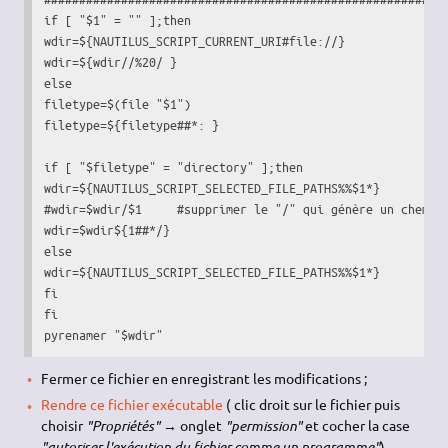
if
[
"$1"
 = 
""
]
;
then
wdir
=
${NAUTILUS_SCRIPT_CURRENT_URI#file://}
wdir
=
${wdir//%20/ }
else
filetype
=$
(
file
"$1"
)
filetype
=
${filetype##*: }
if
[
"
$filetype
"
 = 
"directory"
]
;
then
wdir
=
${NAUTILUS_SCRIPT_SELECTED_FILE_PATHS%%$1*}
#wdir=$wdir/$1     #supprimer le "/" qui génère un chemin
wdir
=
$wdir
${1##*/}
else
wdir
=
${NAUTILUS_SCRIPT_SELECTED_FILE_PATHS%%$1*}
fi
fi
pyrenamer 
"
$wdir
"
Fermer ce fichier en enregistrant les modifications ;
Rendre ce fichier exécutable
( clic droit sur le fichier puis
choisir
"Propriétés"
→ onglet
"permission"
et cocher la case
"autoriser l'exécution du fichier comme un programme"
).