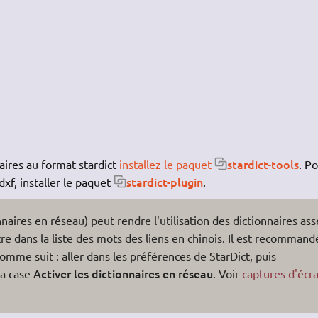
stardict-tools
aires au format stardict
installez le paquet
. P
stardict-plugin
xdxf, installer le paquet
.
nnaires en réseau) peut rendre l'utilisation des dictionnaires as
ître dans la liste des mots des liens en chinois. Il est recommand
omme suit : aller dans les préférences de StarDict, puis
Activer les dictionnaires en réseau
la case
. Voir
captures d'écr