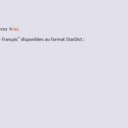
ici
erez
.
- français" disponibles au format StarDict :