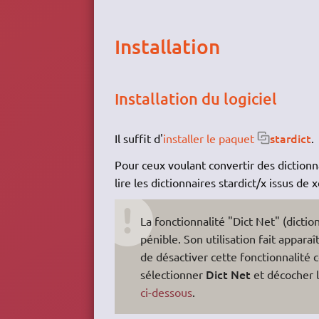
Installation
Installation du logiciel
stardict
Il suffit d'
installer le paquet
.
Pour ceux voulant convertir des dictionn
lire les dictionnaires stardict/x issus de 
La fonctionnalité "Dict Net" (dictio
pénible. Son utilisation fait appara
de désactiver cette fonctionnalité c
Dict Net
sélectionner
et décocher 
ci-dessous
.