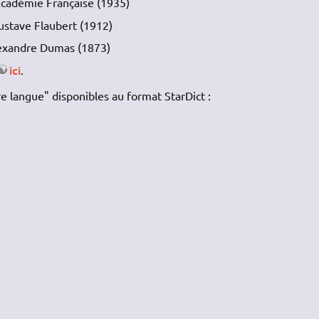
Académie Française (1935)
ustave Flaubert (1912)
lexandre Dumas (1873)
ici
.
tre langue" disponibles au format StarDict :