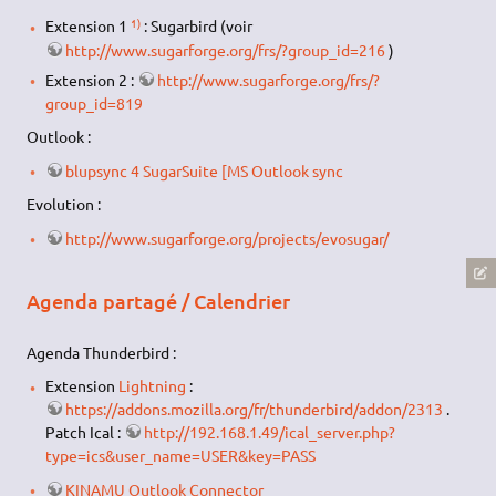
1)
Extension 1
: Sugarbird (voir
http://www.sugarforge.org/frs/?group_id=216
)
Extension 2 :
http://www.sugarforge.org/frs/?
group_id=819
Outlook :
blupsync 4 SugarSuite [MS Outlook sync
Evolution :
http://www.sugarforge.org/projects/evosugar/
Agenda partagé / Calendrier
Agenda Thunderbird :
Extension
Lightning
:
https://addons.mozilla.org/fr/thunderbird/addon/2313
.
Patch Ical :
http://192.168.1.49/ical_server.php?
type=ics&user_name=USER&key=PASS
KINAMU Outlook Connector