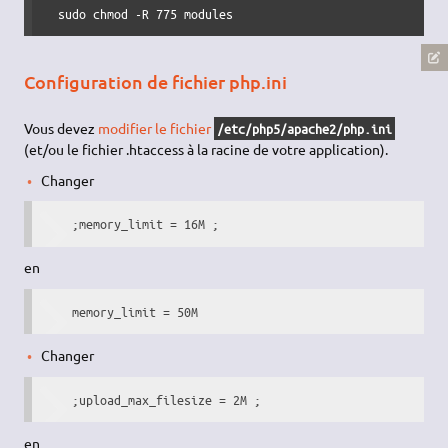
  sudo chmod -R 775 modules  
Configuration de fichier php.ini
Vous devez
modifier le fichier
/etc/php5/apache2/php.ini
(et/ou le fichier .htaccess à la racine de votre application).
Changer
    ;memory_limit = 16M ; 
en
    memory_limit = 50M 
Changer
    ;upload_max_filesize = 2M ; 
en