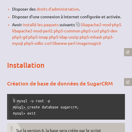
Disposer des
droits d'administration
.
Disposer d'une connexion à Internet configurée et activée.
Avoir
installé les paquets
suivants
libapache2-mod-php5
libapache2-mod-perl2 php5-common php5-curl php5-dev
php5-gd php5-imap php5-ldap unzip php5-mhash php5-
mysql php5-odbc curl libwww-perl imagemagick
Installation
Création de base de données de SugarCRM
$ mysql -u root -p 

mysql> create database sugarcrm;

mysql> exit
Sur la version 6, la base sera créée par le script