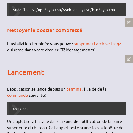
sudo ln -s /opt/synkron/synkron  /usr/bin/synkron
Nettoyer le dossier compressé
L'installation terminée vous pouvez
supprimer l'archive tar.gz
qui reste dans votre dossier "Téléchargements".
Lancement
L'application se lance depuis un
terminal
à l'aide de la
commande
suivante:
synkron
Un applet sera installé dans la zone de notification de la barre
supérieure du bureau. Cet applet restera une fois la fenêtre de