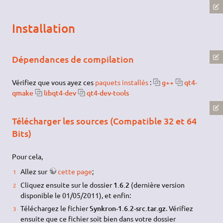
Installation
Dépendances de compilation
Vérifiez que vous ayez ces
paquets installés
:
g++
qt4-
qmake
libqt4-dev
qt4-dev-tools
Télécharger les sources (Compatible 32 et 64
Bits)
Pour cela,
Allez sur
cette page
;
Cliquez ensuite sur le dossier
1.6.2
(dernière version
disponible le 01/05/2011), et enfin:
Téléchargez le fichier
Synkron-1.6.2-src.tar.gz
. Vérifiez
ensuite que ce fichier soit bien dans votre dossier