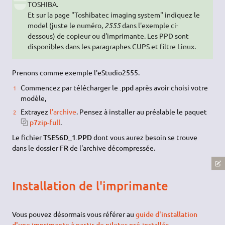
TOSHIBA.
Et sur la page "Toshibatec imaging system" indiquez le
model (juste le numéro,
2555
dans l'exemple ci-
dessous) de copieur ou d'imprimante. Les PPD sont
disponibles dans les paragraphes CUPS et filtre Linux.
Prenons comme exemple l'eStudio2555.
Commencez par télécharger le
.ppd
après avoir choisi votre
modèle,
Extrayez
l'archive
. Pensez à installer au préalable le paquet
p7zip-full
.
Le fichier
TSES6D_1.PPD
dont vous aurez besoin se trouve
dans le dossier
FR
de l'archive décompressée.
Installation de l'imprimante
Vous pouvez désormais vous référer au
guide d'installation
d'une imprimante à partir de pilotes pré-installés
.