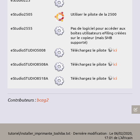
eStudio223
eStudio2505
Utiliser le pilote de la 2500
eStudio2555
Pas de logiciel pour accéder aux
boîtes utilisateurs eFiling créées
sur le copieur (mais SMB
supporté)
eStudioSTUDIO5008
Téléchargez le pilote
ici
eStudioSTUDIO8508A
Téléchargez le pilote
ici
eStudioSTUDIO8518A
Téléchargez le pilote
ici
Contributeurs :
bcag2
tutoriel/installer_imprimante_toshiba.txt
· Dernière modification : Le 06/02/2020,
17:01 de
L'Africain