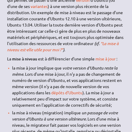
qui permet de passer d'une ancienne
version
d'Ubuntu (ou
d'une de ses
variantes
) à une version plus récente de la
distribution. Un exemple de mise à niveau est le passage d'une
installation courante d'Ubuntu 12.10 à une version ultérieure,
Ubuntu 13.04. Utiliser la toute dernière version d'Ubuntu peut
être intéressant car celle-ci gère de plus en plus de nouveaux
matériels et périphériques, et est toujours plus optimisée dans
l'utilisation des ressources de votre ordinateur
(cf.
"La mise à
niveau est-elle utile pour moi ?"
)
.
La
mise à niveau
est à différencier d'une simple
mise à jour
:
la mise à jour implique que
votre version d'Ubuntu reste la
même
. Lors d'une mise à jour, il n'y a pas de changement de
numéro de version d'Ubuntu, et vos applications restent en
même version (il n'y a pas de nouvelle version de vos
applications dans les
dépôts d'Ubuntu
). La mise à jour a
relativement peu d'impact sur votre système, et consiste
uniquement en l'application de correctifs de sécurité;
la mise à niveau (migration) implique
un passage de votre
version d'Ubuntu à une version ultérieure
. Lors d'une mise à
niveau, le migrateur fait passer vos logiciels en une version
plus récente, de même qu'installe, remplace ou désinstalle