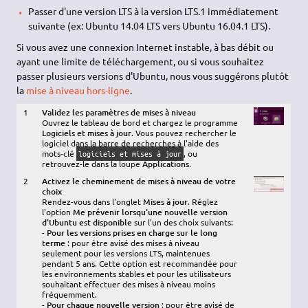
Passer d'une version LTS à la version LTS.1 immédiatement
suivante (ex: Ubuntu 14.04 LTS vers Ubuntu 16.04.1 LTS).
Si vous avez une connexion Internet instable, à bas débit ou
ayant une limite de téléchargement, ou si vous souhaitez
passer plusieurs versions d'Ubuntu, nous vous suggérons plutôt
la
mise à niveau hors-ligne
.
1
Validez les paramètres de mises à niveau
Ouvrez le tableau de bord et chargez le programme
Logiciels et mises à jour
. Vous pouvez rechercher le
logiciel dans la barre de recherches à l'aide des
mots-clé
, ou
logiciels et mises à jour
retrouvez-le dans la loupe
Applications
.
2
Activez le cheminement de mises à niveau de votre
choix
Rendez-vous dans l'onglet
Mises à jour
. Réglez
l'option
Me prévenir lorsqu'une nouvelle version
d'Ubuntu est disponible
sur l'un des choix suivants:
-
Pour les versions prises en charge sur le long
terme
: pour être avisé des mises à niveau
seulement pour les versions LTS, maintenues
pendant 5 ans. Cette option est recommandée pour
les environnements stables et pour les utilisateurs
souhaitant effectuer des mises à niveau moins
fréquemment.
-
Pour chaque nouvelle version
: pour être avisé de