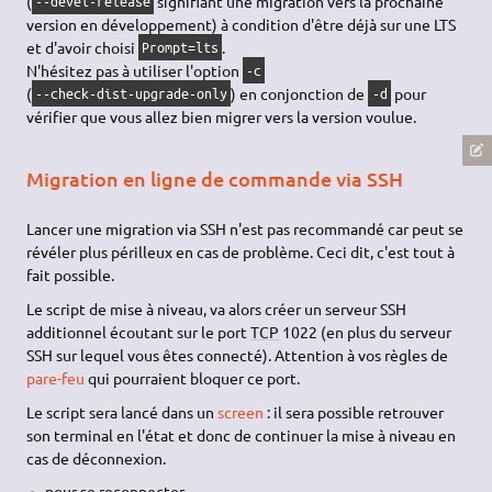
(
signifiant une migration vers la prochaine
--devel-release
version en développement) à condition d'être déjà sur une LTS
et d'avoir choisi
.
Prompt=lts
N'hésitez pas à utiliser l'option
-c
(
) en conjonction de
pour
--check-dist-upgrade-only
-d
vérifier que vous allez bien migrer vers la version voulue.
Migration en ligne de commande via SSH
Lancer une migration via SSH n'est pas recommandé car peut se
révéler plus périlleux en cas de problème. Ceci dit, c'est tout à
fait possible.
Le script de mise à niveau, va alors créer un serveur SSH
additionnel écoutant sur le port
TCP
1022 (en plus du serveur
SSH sur lequel vous êtes connecté). Attention à vos règles de
pare-feu
qui pourraient bloquer ce port.
Le script sera lancé dans un
screen
: il sera possible retrouver
son terminal en l'état et donc de continuer la mise à niveau en
cas de déconnexion.
pour se reconnecter