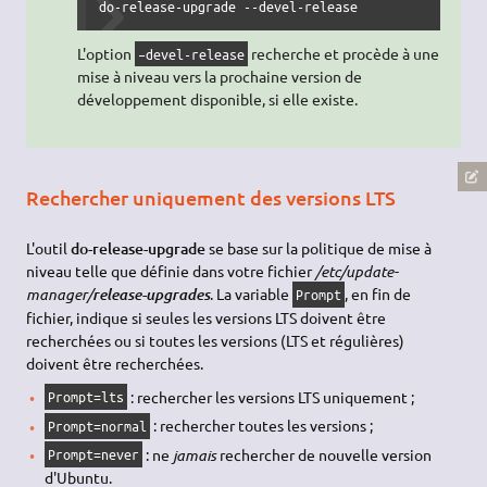
do-release-upgrade --devel-release
L'option
recherche et procède à une
–devel-release
mise à niveau vers la prochaine version de
développement disponible, si elle existe.
Rechercher uniquement des versions LTS
L'outil
do-release-upgrade
se base sur la politique de mise à
niveau telle que définie dans votre fichier
/etc/update-
manager/
. La variable
, en fin de
release-upgrades
Prompt
fichier, indique si seules les versions LTS doivent être
recherchées ou si toutes les versions (LTS et régulières)
doivent être recherchées.
: rechercher les versions LTS uniquement ;
Prompt=lts
: rechercher toutes les versions ;
Prompt=normal
: ne
jamais
rechercher de nouvelle version
Prompt=never
d'Ubuntu.