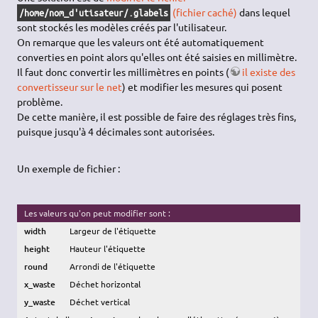
(fichier caché)
dans lequel
/home/nom_d'utisateur/.glabels
sont stockés les modèles créés par l'utilisateur.
On remarque que les valeurs ont été automatiquement
converties en point alors qu'elles ont été saisies en millimètre.
Il faut donc convertir les millimètres en points (
il existe des
convertisseur sur le net
) et modifier les mesures qui posent
problème.
De cette manière, il est possible de faire des réglages très fins,
puisque jusqu'à 4 décimales sont autorisées.
Un exemple de fichier :
Les valeurs qu'on peut modifier sont :
width
Largeur de l'étiquette
height
Hauteur l'étiquette
round
Arrondi de l'étiquette
x_waste
Déchet horizontal
y_waste
Déchet vertical