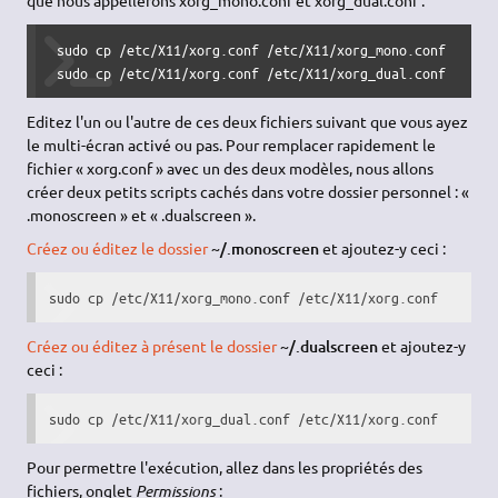
que nous appellerons xorg_mono.conf et xorg_dual.conf :
 sudo cp /etc/X11/xorg.conf /etc/X11/xorg_mono.conf

 sudo cp /etc/X11/xorg.conf /etc/X11/xorg_dual.conf
Editez l'un ou l'autre de ces deux fichiers suivant que vous ayez
le multi-écran activé ou pas. Pour remplacer rapidement le
fichier « xorg.conf » avec un des deux modèles, nous allons
créer deux petits scripts cachés dans votre dossier personnel : «
.monoscreen » et « .dualscreen ».
Créez ou éditez le dossier
~/.monoscreen
et ajoutez-y ceci :
sudo cp /etc/X11/xorg_mono.conf /etc/X11/xorg.conf
Créez ou éditez à présent le dossier
~/.dualscreen
et ajoutez-y
ceci :
sudo cp /etc/X11/xorg_dual.conf /etc/X11/xorg.conf
Pour permettre l'exécution, allez dans les propriétés des
fichiers, onglet
Permissions
: