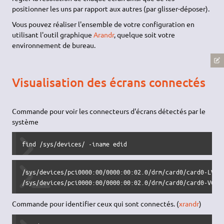
positionner les uns par rapport aux autres (par glisser-déposer).
Vous pouvez réaliser l'ensemble de votre configuration en
utilisant l'outil graphique
Arandr
, quelque soit votre
environnement de bureau.
Visualisation des écrans connectés
Commande pour voir les connecteurs d'écrans détectés par le
système
find /sys/devices/ -iname edid
/sys/devices/pci0000:00/0000:00:02.0/drm/card0/card0-LVDS-
/sys/devices/pci0000:00/0000:00:02.0/drm/card0/card0-VGA-
Commande pour identifier ceux qui sont connectés. (
xrandr
)