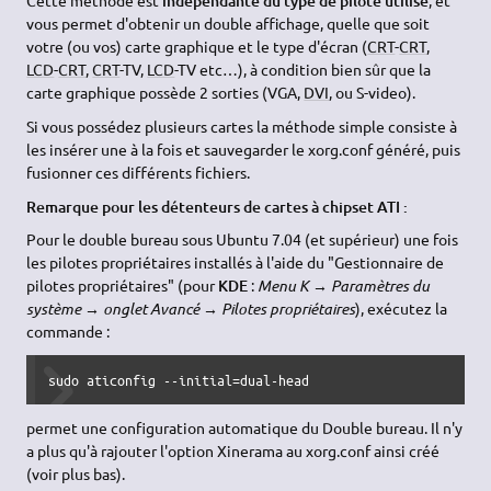
Cette méthode est
indépendante du type de pilote utilisé
, et
vous permet d'obtenir un double affichage, quelle que soit
votre (ou vos) carte graphique et le type d'écran (
CRT
-
CRT
,
LCD
-
CRT
,
CRT
-TV,
LCD
-TV etc…), à condition bien sûr que la
carte graphique possède 2 sorties (VGA,
DVI
, ou S-video).
Si vous possédez plusieurs cartes la méthode simple consiste à
les insérer une à la fois et sauvegarder le xorg.conf généré, puis
fusionner ces différents fichiers.
Remarque pour les détenteurs de cartes à chipset ATI :
Pour le double bureau sous Ubuntu 7.04 (et supérieur) une fois
les pilotes propriétaires installés à l'aide du "Gestionnaire de
pilotes propriétaires" (pour
KDE
:
Menu K → Paramètres du
système → onglet Avancé → Pilotes propriétaires
), exécutez la
commande :
sudo aticonfig --initial=dual-head
permet une configuration automatique du Double bureau. Il n'y
a plus qu'à rajouter l'option Xinerama au xorg.conf ainsi créé
(voir plus bas).