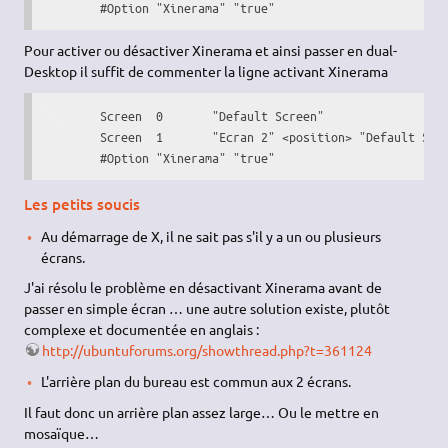
        #Option "Xinerama" "true"
Pour activer ou désactiver Xinerama et ainsi passer en dual-
Desktop il suffit de commenter la ligne activant Xinerama
	Screen	0	"Default Screen"

	Screen	1	"Ecran 2" <position> "Default Screen"

        #Option "Xinerama" "true"
Les petits soucis
Au démarrage de X, il ne sait pas s'il y a un ou plusieurs
écrans.
J'ai résolu le problème en désactivant Xinerama avant de
passer en simple écran … une autre solution existe, plutôt
complexe et documentée en anglais :
http://ubuntuforums.org/showthread.php?t=361124
L'arrière plan du bureau est commun aux 2 écrans.
Il faut donc un arrière plan assez large… Ou le mettre en
mosaïque…