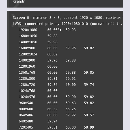
xrandr
Screen 0: minimum 8 x 8, current 1920 x 1080, maximum 3276
LVDS1 connected primary 1920x1080+0+0 (normal left inverte
   1920x1080     60.00*+  59.93  

   1680x1050     59.88  

   1400x1050     59.98  

   1600x900      60.00    59.95    59.82  

   1280x1024     60.02  

   1400x900      59.96    59.88  

   1280x960      60.00  

   1368x768      60.00    59.88    59.85  

   1280x800      59.81    59.91  

   1280x720      59.86    60.00    59.74  

   1024x768      60.00  

   1024x576      60.00    59.90    59.82  

   960x540       60.00    59.63    59.82  

   800x600       60.32    56.25  

   864x486       60.00    59.92    59.57  

   640x480       59.94  

   720x405       59.51    60.00    58.99  
