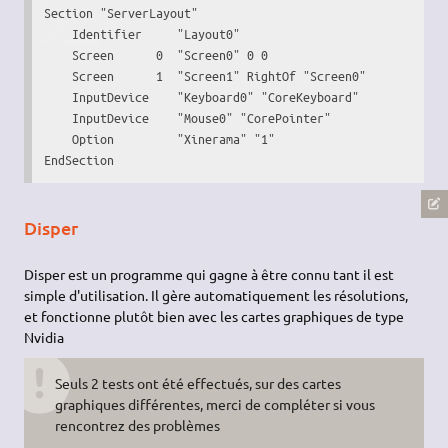
Section "ServerLayout"

    Identifier     "Layout0"

    Screen      0  "Screen0" 0 0

    Screen      1  "Screen1" RightOf "Screen0"

    InputDevice    "Keyboard0" "CoreKeyboard"

    InputDevice    "Mouse0" "CorePointer"

    Option         "Xinerama" "1"

EndSection
Disper
Disper est un programme qui gagne à être connu tant il est
simple d'utilisation. Il gère automatiquement les résolutions,
et fonctionne plutôt bien avec les cartes graphiques de type
Nvidia
Seuls 2 tests ont été effectués, sur des cartes
graphiques différentes, merci de compléter si vous
rencontrez des problèmes