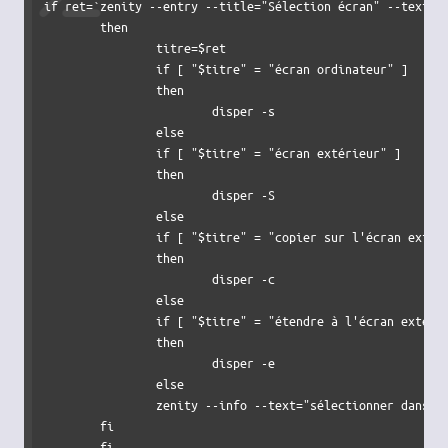
if ret=`zenity --entry --title="Sélection écran" --text="
	then

		titre=$ret

		if [ "$titre" = "écran ordinateur" ] 

		then

			disper -s

		else

		if [ "$titre" = "écran extérieur" ] 

		then

			disper -S

		else

		if [ "$titre" = "copier sur l'écran extérieur" ] 

		then

			disper -c

		else

		if [ "$titre" = "étendre à l'écran extérieur" ] 

		then

			disper -e

		else

		zenity --info --text="sélectionner dans la liste"

	fi

	fi
