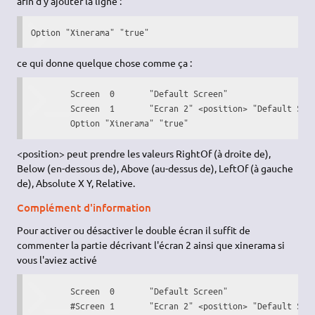
afin d'y ajouter la ligne :
Option "Xinerama" "true"
ce qui donne quelque chose comme ça :
	Screen	0	"Default Screen"

	Screen	1	"Ecran 2" <position> "Default Screen"

        Option "Xinerama" "true"
<position> peut prendre les valeurs RightOf (à droite de),
Below (en-dessous de), Above (au-dessus de), LeftOf (à gauche
de), Absolute X Y, Relative.
Complément d'information
Pour activer ou désactiver le double écran il suffit de
commenter la partie décrivant l'écran 2 ainsi que xinerama si
vous l'aviez activé
	Screen	0	"Default Screen"

	#Screen	1	"Ecran 2" <position> "Default Screen"
