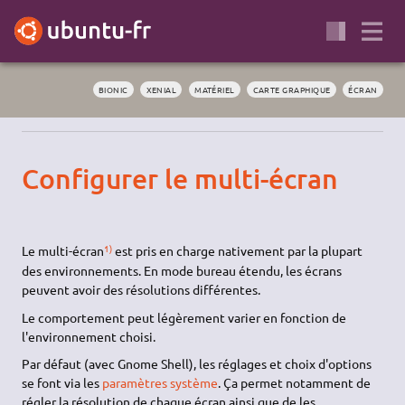
BIONIC
XENIAL
MATÉRIEL
CARTE GRAPHIQUE
ÉCRAN
Configurer le multi-écran
1)
Le multi-écran
est pris en charge nativement par la plupart
des environnements. En mode bureau étendu, les écrans
peuvent avoir des résolutions différentes.
Le comportement peut légèrement varier en fonction de
l'environnement choisi.
Par défaut (avec Gnome Shell), les réglages et choix d'options
se font via les
paramètres système
. Ça permet notamment de
régler la résolution de chaque écran ainsi que de les