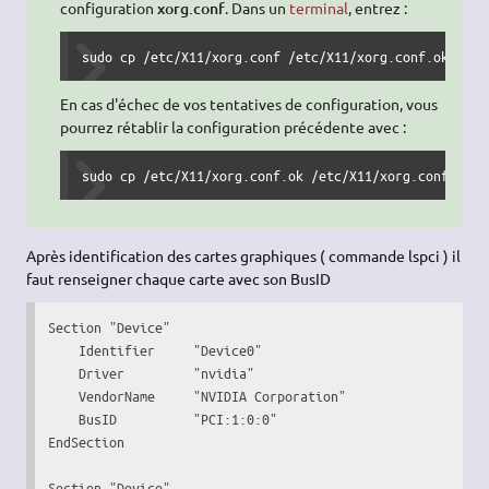
configuration
xorg.conf
. Dans un
terminal
, entrez :
sudo cp /etc/X11/xorg.conf /etc/X11/xorg.conf.ok
En cas d'échec de vos tentatives de configuration, vous
pourrez rétablir la configuration précédente avec :
sudo cp /etc/X11/xorg.conf.ok /etc/X11/xorg.conf
Après identification des cartes graphiques ( commande lspci ) il
faut renseigner chaque carte avec son BusID
Section "Device"

    Identifier     "Device0"

    Driver         "nvidia"

    VendorName     "NVIDIA Corporation"

    BusID          "PCI:1:0:0"

EndSection

Section "Device"
