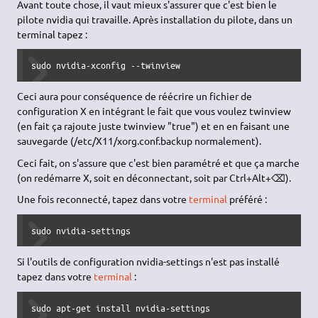
Avant toute chose, il vaut mieux s'assurer que c'est bien le
pilote nvidia qui travaille. Après installation du pilote, dans un
terminal tapez :
sudo nvidia-xconfig --twinview
Ceci aura pour conséquence de réécrire un fichier de
configuration X en intégrant le fait que vous voulez twinview
(en fait ça rajoute juste twinview "true") et en en faisant une
sauvegarde (/etc/X11/xorg.conf.backup normalement).
Ceci fait, on s'assure que c'est bien paramétré et que ça marche
(on redémarre X, soit en déconnectant, soit par Ctrl+Alt+⌫).
Une fois reconnecté, tapez dans votre
terminal
préféré :
sudo nvidia-settings
Si l'outils de configuration nvidia-settings n'est pas installé
tapez dans votre
terminal
:
sudo apt-get install nvidia-settings