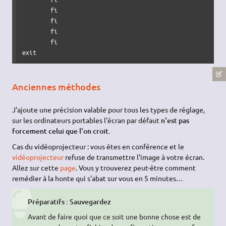
	fi

	fi

	fi

	fi

exit
Anciennes méthodes
J'ajoute une précision valable pour tous les types de réglage,
sur les ordinateurs portables l'écran par défaut
n'est pas
forcement celui que l'on croit.
Cas du vidéoprojecteur : vous êtes en conférence et le
vidéoprojecteur
refuse de transmettre l'image à votre écran.
Allez sur cette
page
. Vous y trouverez peut-être comment
remédier à la honte qui s'abat sur vous en 5 minutes…
Préparatifs : Sauvegardez
Avant de faire quoi que ce soit une bonne chose est de