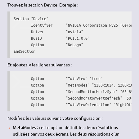
Trouvez la section
Device
. Exemple :
Section "Device"

	Identifier	"NVIDIA Corporation NV25 [GeForce4 Ti 4200]"

	Driver		"nvidia"

	BusID		"PCI:1:0:0"

	Option        	"NoLogo"

EndSection
Et ajoutez-y les lignes suivantes :
	Option 		"TwinView" "true"

	Option 		"MetaModes" "1280x1024, 1280x1024; 1024x768, 1024x768"

	Option 		"SecondMonitorHorizSync" "65-85"

	Option 		"SecondMonitorVertRefresh" "50-160"

	Option 		"TwinViewOrientation" "RightOf"
Modifiez les valeurs suivant votre configuration :
MetaModes
: cette option définit les deux résolutions
utilisées par vos deux écrans. Les deux résolutions d'un