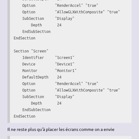
    Option         "RenderAccel" "true"

    Option         "AllowGLXWithComposite" "true"

    SubSection     "Display"

        Depth       24

    EndSubSection

EndSection

Section "Screen"

    Identifier     "Screen1"

    Device         "Device1"

    Monitor        "Monitor1"

    DefaultDepth    24

    Option         "RenderAccel" "true"

    Option         "AllowGLXWithComposite" "true"

    SubSection     "Display"

        Depth       24

    EndSubSection

EndSection
Il ne reste plus qu'à placer les écrans comme on a envie