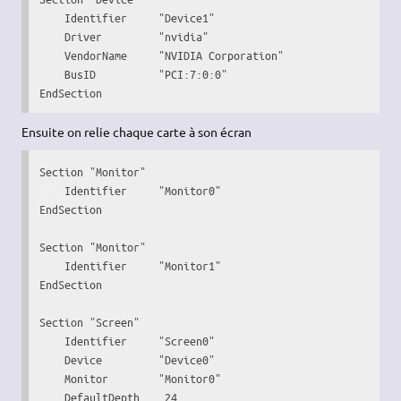
    Identifier     "Device1"

    Driver         "nvidia"

    VendorName     "NVIDIA Corporation"

    BusID          "PCI:7:0:0"

EndSection
Ensuite on relie chaque carte à son écran
Section "Monitor"

    Identifier     "Monitor0"

EndSection

Section "Monitor"

    Identifier     "Monitor1"

EndSection

Section "Screen"

    Identifier     "Screen0"

    Device         "Device0"

    Monitor        "Monitor0"

    DefaultDepth    24
