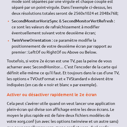
mode sont séparées par une virgule et chaque couple est
séparé par un point-virgule. Dans l'exemple ci-dessus, les
deux résolutions totales seront de 2560x1024 et 2048x768;
SecondMonitorHorizSync
&
SecondMonitorVertRefresh
:
ce sont les valeurs de rafraîchissement à modifier
éventuellement suivant votre deuxième écran;
TwinViewOrientation
: ce paramètre modifie la
positionnement de votre deuxième écran par rapport au
premier : LeftOf ou RightOf ou Above ou Below.
Toutefois, si votre 2e écran est une TV, pas la peine de vous
acharner avec SecondMonitor… C'est l'encoder de la carte qui
définit elle-même ce qu'il faut. Et toujours dans le cas d'une TV,
les options « TVOutFormat » et « TVStandard » doivent être
indiquées (en cas de « noir et blanc » par exemple).
Activer ou désactiver rapidement le 2e écran
Cela peut s'avérer utile quand on veut lancer une application
plein-écran qui divise son affichage entre les deux écrans. Le
moyen le plus rapide est de faire deux fichiers modèles de
votre xorg.conf (un avec les options twinview et un autre sans)