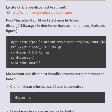
Le site officiel de disper est le suivant :
http://willem.engen.nl/projects/disper/
Pour l'installer, il suffit de télécharge le fichier
disper_0.3.0.tar.gz ( le dernier en date au moment ou j'écris ces
lignes )
wget http://ppa.launchpad.net/disper-dev/ppa/ubuntu/pool/m
tar -xvzf disper_0.3.0.tar.gz

rm disper_0.3.0.tar.gz

cd dispercur/

sudo make install 
Maintenant que disper est installé, passons aux commandes de
base :
Cloner l'écran principal sur l'écran secondaire :
disper -c 
Etendre sur le second écran par la droite :